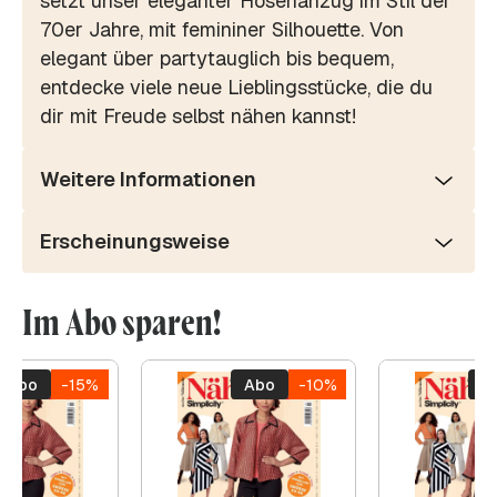
setzt unser eleganter Hosenanzug im Stil der
70er Jahre, mit femininer Silhouette. Von
elegant über partytauglich bis bequem,
entdecke viele neue Lieblingsstücke, die du
dir mit Freude selbst nähen kannst!
Weitere Informationen
Erscheinungsweise
Im Abo sparen!
Abo
-15%
Abo
-10%
A