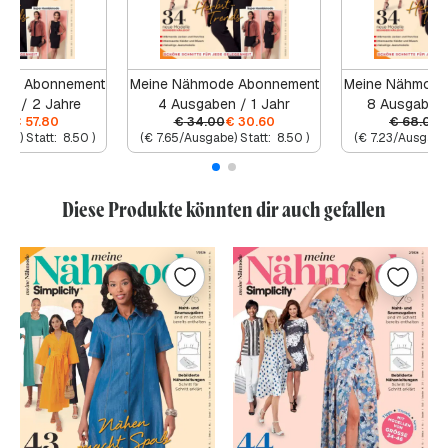
ode Abonnement
Meine Nähmode Abonnement
Meine Nähmode
en / 2 Jahre
4 Ausgaben / 1 Jahr
8 Ausgaben 
00
€
57.80
€
34.00
€
30.60
€
68.00
abe) Statt:
8.50
)
(
€
7.65
/Ausgabe) Statt:
8.50
)
(
€
7.23
/Ausgabe)
Diese Produkte könnten dir auch gefallen