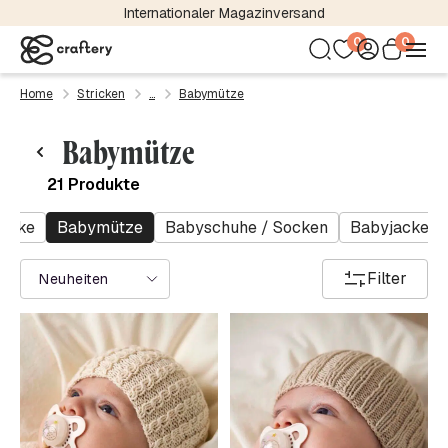
Kostenloser Versand bereits ab 24,95 €
0
0
Home
Stricken
Babymütze
Babymütze
21 Produkte
ecke
Babymütze
Babyschuhe / Socken
Babyjacke
Filter
Neuheiten