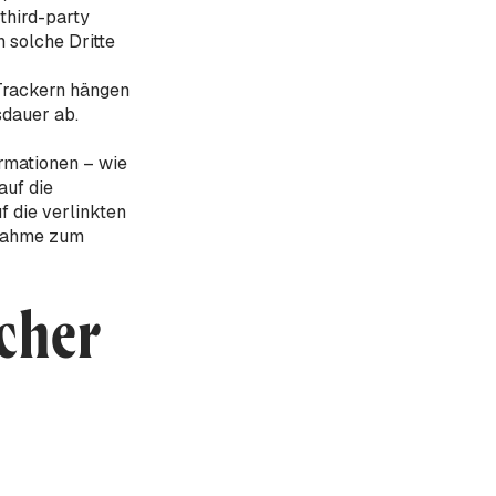
third-party
 solche Dritte
 Trackern hängen
sdauer ab.
rmationen – wie
auf die
f die verlinkten
fnahme zum
icher