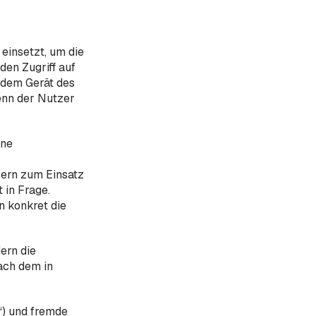
einsetzt, um die
en Zugriff auf
f dem Gerät des
enn der Nutzer
ine
sern zum Einsatz
 in Frage.
n konkret die
ern die
nach dem in
“) und fremde