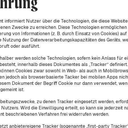
ührung
 informiert Nutzer über die Technologien, die diese Website 
enen Zwecke zu erreichen. Diese Technologien ermöglichen d
erung von Informationen (z. B. durch Einsatz von Cookies) au
e Nutzung der Datenverarbeitungskapazitäten des Geräts, w
ruft oder ausführt.
 halber werden solche Technologien, sofern kein Anlass für e
besteht, innerhalb dieses Dokumentes als „Tracker“ definiert.
können Cookies zwar sowohl in Web- als auch in Mobilbrow
jedoch als browserbasierte Tacker bei mobilen Apps nicht
iesem Dokument der Begriff Cookie nur dann verwendet, wen
gemeint ist.
rbeitungszwecke, zu denen Tracker eingesetzt werden, erford
 Nutzers. Wird die Einwilligung erteilt, so kann sie jederzeit 
t beschriebenen Verfahren frei widerrufen werden.
etzt anbietereigene Tracker (sogenannte „first-party Tracker