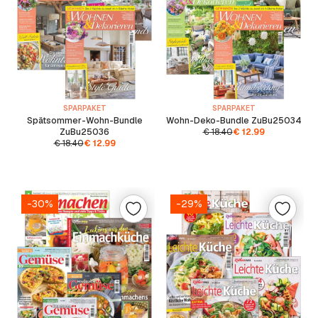
SPARPAKET
SPARPAKET
Spätsommer-Wohn-Bundle
Wohn-Deko-Bundle ZuBu25034
ZuBu25036
€
18.40
€
12.99
€
18.40
€
12.99
-30%
-29%