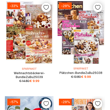
-33%
-28%
SPARPAKET
SPARPAKET
Plätzchen-BundleZuBu25038
Weihnachtsbäckerei-
€
13.80
€
9.99
BundleZuBu25039
€
14.80
€
9.99
-57%
-28%