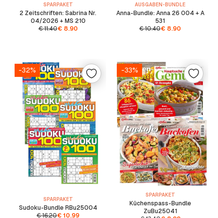
SPARPAKET
AUSGABEN-BUNDLE
2 Zeitschriften: Sabrina Nr.
Anna-Bundle: Anna 26 004 + A
04/2026 + MS 210
531
€
11.40
€
8.90
€
10.40
€
8.90
-32%
-33%
SPARPAKET
SPARPAKET
Küchenspass-Bundle
Sudoku-Bundle RBu25004
ZuBu25041
€
16.20
€
10.99