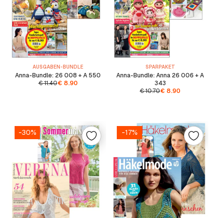
AUSGABEN-BUNDLE
SPARPAKET
Anna-Bundle: 26 008 + A 550
Anna-Bundle: Anna 26 006 + A
€
11.40
€
8.90
343
€
10.70
€
8.90
-30%
-17%