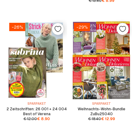
€
13.40
€
8.99
-26%
-29%
SPARPAKET
SPARPAKET
2 Zeitschriften: 26 001 + 24 004
Weihnachts-Wohn-Bundle
Best of Verena
ZuBu25040
€
12.00
€
8.90
€
18.40
€
12.99