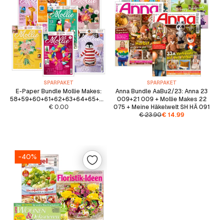
SPARPAKET
SPARPAKET
E-Paper Bundle Mollie Makes:
Anna Bundle AaBu2/23: Anna 23
58+59+60+61+62+63+64+65+66+67
009+21 009 + Mollie Makes 22
€
0.00
075 + Meine Häkelwelt SH HÄ 091
€
23.90
€
14.99
-40%