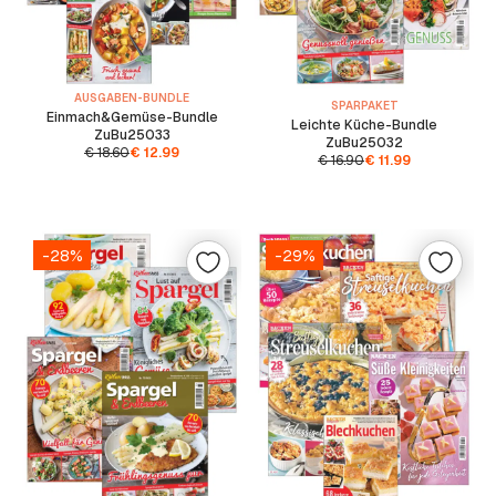
AUSGABEN-BUNDLE
SPARPAKET
Einmach&Gemüse-Bundle
Leichte Küche-Bundle
ZuBu25033
ZuBu25032
€
18.60
€
12.99
€
16.90
€
11.99
-28%
-29%