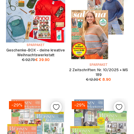
SPARPAKET
Geschenke-BOX - deine kreative
Weihnachtswerkstatt
€
92.79
€
39.90
SPARPAKET
2 Zeitschriften: Nr. 10/2025 + MS
189
€
12.30
€
8.90
-29%
-29%