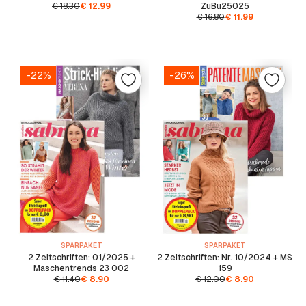
€
18.30
€
12.99
ZuBu25025
€
16.80
€
11.99
-22%
-26%
SPARPAKET
SPARPAKET
2 Zeitschriften: 01/2025 +
2 Zeitschriften: Nr. 10/2024 + MS
Maschentrends 23 002
159
€
11.40
€
8.90
€
12.00
€
8.90