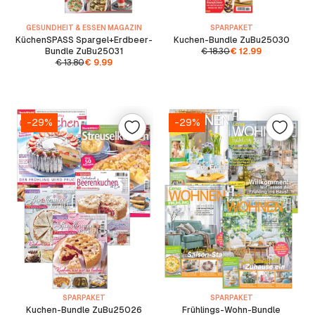
GESUNDHEIT & ESSEN MAGAZIN
SPARPAKET
KüchenSPASS Spargel+Erdbeer-
Kuchen-Bundle ZuBu25030
Bundle ZuBu25031
€
18.30
€
12.99
€
13.80
€
9.99
-29%
-29%
SPARPAKET
SPARPAKET
Kuchen-Bundle ZuBu25026
Frühlings-Wohn-Bundle