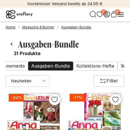
Kostenloser Versand bereits ab 24,95 €
0
0
Home
Magazine & Bücher
Ausgaben-Bundle
Ausgaben-Bundle
31 Produkte
bonnements
Ausgaben-Bundle
Kollektions-Hefte
WO
Filter
Neuheiten
-22%
-17%