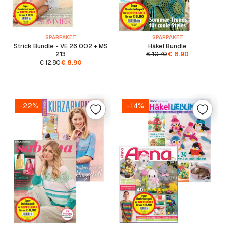
SPARPAKET
SPARPAKET
Strick Bundle - VE 26 002 + MS
Häkel Bundle
213
€
10.70
€
8.90
€
12.80
€
8.90
-22%
-14%