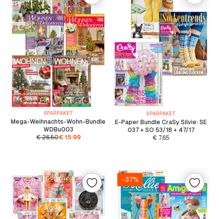
SPARPAKET
SPARPAKET
Mega-Weihnachts-Wohn-Bundle
E-Paper Bundle CraSy Silvie: SE
WDBu003
037 + SO 53/18 + 47/17
€
26.50
€
15.99
€
7.65
-37%