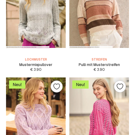
LOCHMUSTER
STREIFEN
Mustermixpullover
Pulli mit Musterstreifen
€
3.90
€
3.90