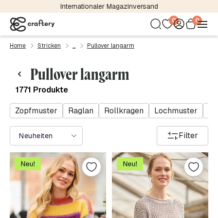
Kostenloser Versand bereits ab 24,95 €
0
0
Home
Stricken
Pullover langarm
Pullover langarm
1771 Produkte
Zopfmuster
Raglan
Rollkragen
Lochmuster
Ba
Filter
Neuheiten