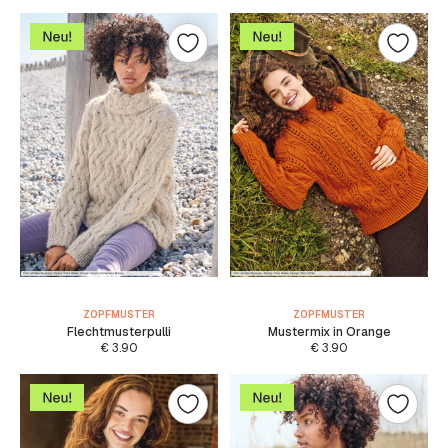
ZOPFMUSTER
ZOPFMUSTER
Flechtmusterpulli
Mustermix in Orange
€
3.90
€
3.90