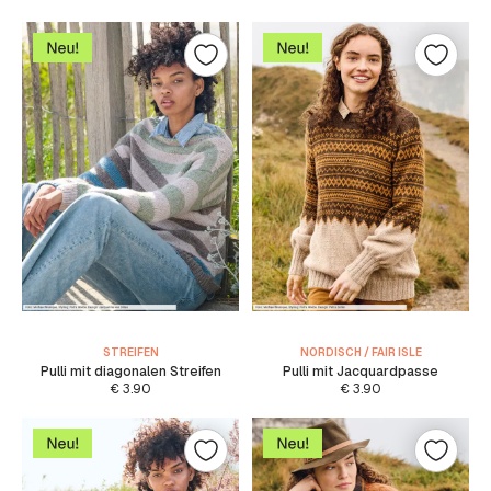
STREIFEN
NORDISCH / FAIR ISLE
Pulli mit diagonalen Streifen
Pulli mit Jacquardpasse
€
3.90
€
3.90