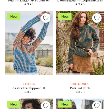
Pulli mit Diagonal-Strukturen
Oversizepulli mit Zopfstrukuren
€
3.90
€
3.90
STREIFEN
ROLLKRAGEN
Gestreifter Rippenpulli
Pulli und Rock
€
3.90
€
3.90