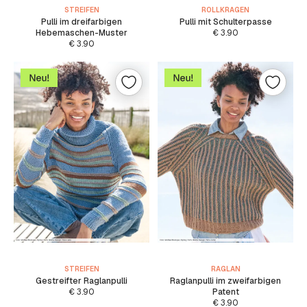
STREIFEN
ROLLKRAGEN
Pulli im dreifarbigen
Pulli mit Schulterpasse
Hebemaschen-Muster
€
3.90
€
3.90
STREIFEN
RAGLAN
Gestreifter Raglanpulli
Raglanpulli im zweifarbigen
€
3.90
Patent
€
3.90