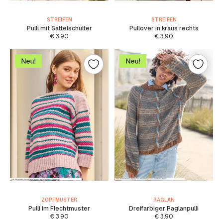
STREIFEN
STREIFEN
Pulli mit Sattelschulter
Pullover in kraus rechts
€
3.90
€
3.90
ZOPFMUSTER
RAGLAN
Pulli im Flechtmuster
Dreifarbiger Raglanpulli
€
3.90
€
3.90