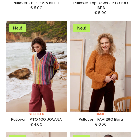
Pullover - PTO 098 RIELLE
Pullover Top Down - PTO 100
€
5.00
IARA
€
5.00
STREIFEN
BASIC
Pullover - PTO 100 JOVANA
Pullover - FAM 290 Elara
€
4.00
€
6.00