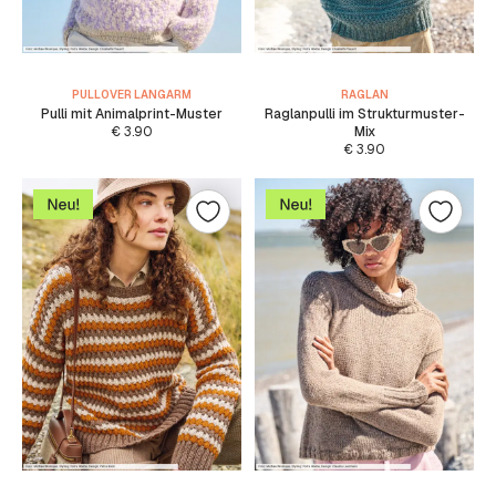
PULLOVER LANGARM
RAGLAN
Pulli mit Animalprint-Muster
Raglanpulli im Strukturmuster-
€
3.90
Mix
€
3.90