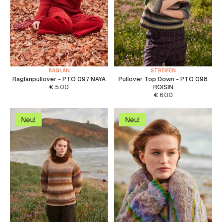
RAGLAN
STREIFEN
Raglanpullover - PTO 097 NAYA
Pullover Top Down - PTO 098
€
5.00
ROISIN
€
6.00