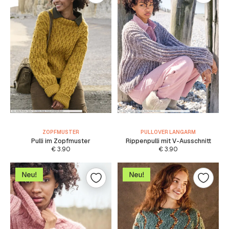
ZOPFMUSTER
PULLOVER LANGARM
Pulli im Zopfmuster
Rippenpulli mit V-Ausschnitt
€
3.90
€
3.90