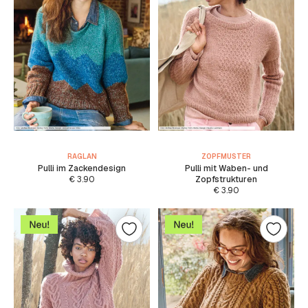
RAGLAN
ZOPFMUSTER
Pulli im Zackendesign
Pulli mit Waben- und
€
3.90
Zopfstrukturen
€
3.90