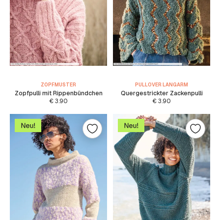
ZOPFMUSTER
PULLOVER LANGARM
Zopfpulli mit Rippenbündchen
Quergestrickter Zackenpulli
€
3.90
€
3.90