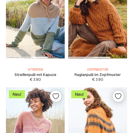
STREIFEN
ZOPFMUSTER
Streifenpulli mit Kapuze
Raglanpulli im Zopfmuster
€
3.90
€
3.90