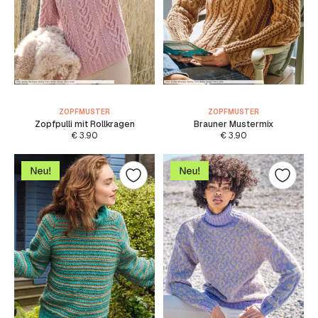
ZOPFMUSTER
ZOPFMUSTER
Zopfpulli mit Rollkragen
Brauner Mustermix
€
3.90
€
3.90