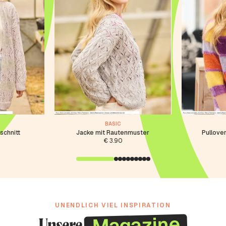
N
BASIC
schnitt
Jacke mit Rautenmuster
Pullover
€
3.90
UNENDLICH VIEL INSPIRATION
Magazine
Unsere