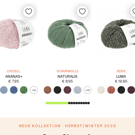
LYOCELL
SCHURWOLLE
SEIDE
ANANAS+
NATURALIS
LUMA
€
7.95
€
8.95
€
19.95
+13
+15
NEUE KOLLEKTION · HERBST/WINTER 2026