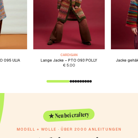
CARDIGAN
TO 095 ULIA
Lange Jacke – PTO 093 POLLY
Jacke gehä
€
5.00
★ Neu bei craftery
MODELL + WOLLE · ÜBER 2000 ANLEITUNGEN