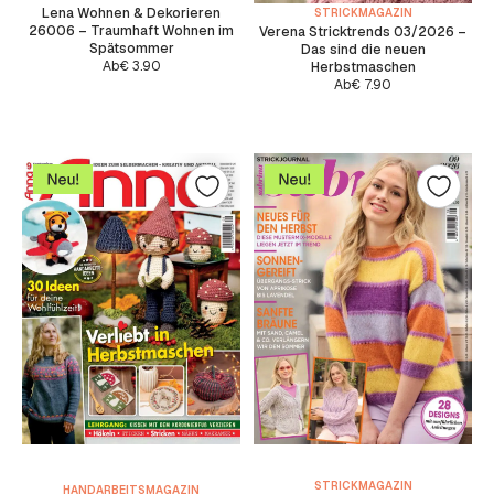
Lena Wohnen & Dekorieren
STRICKMAGAZIN
26006 – Traumhaft Wohnen im
Verena Stricktrends 03/2026 –
Spätsommer
Das sind die neuen
Ab
€
3.90
Herbstmaschen
Ab
€
7.90
STRICKMAGAZIN
HANDARBEITSMAGAZIN