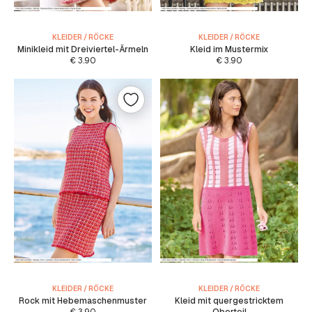
KLEIDER / RÖCKE
KLEIDER / RÖCKE
Minikleid mit Dreiviertel-Ärmeln
Kleid im Mustermix
€
3.90
€
3.90
KLEIDER / RÖCKE
KLEIDER / RÖCKE
Rock mit Hebemaschenmuster
Kleid mit quergestricktem