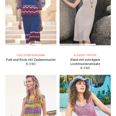
PULLOVER KURZARM
KLEIDER / RÖCKE
Pulli und Rock mit Zackenmuster
Kleid mit schrägem
€
3.90
Lochmustereinsatz
€
3.90