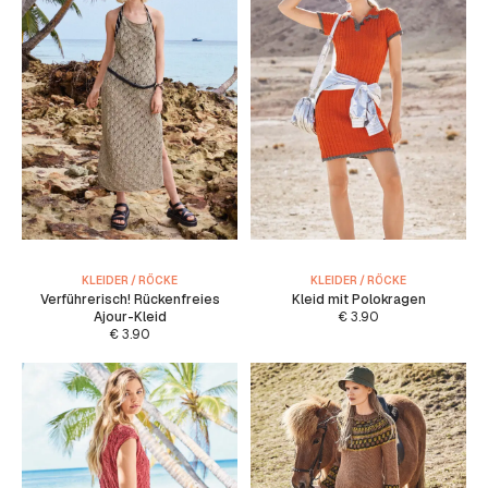
KLEIDER / RÖCKE
KLEIDER / RÖCKE
Verführerisch! Rückenfreies
Kleid mit Polokragen
Ajour-Kleid
€
3.90
€
3.90