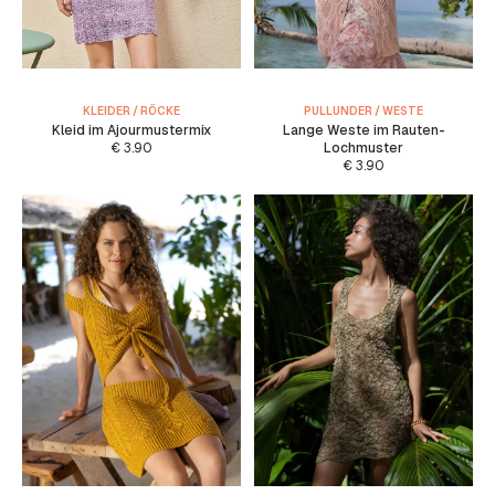
KLEIDER / RÖCKE
PULLUNDER / WESTE
Kleid im Ajourmustermix
Lange Weste im Rauten-
€
3.90
Lochmuster
€
3.90