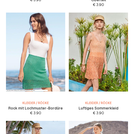
€
3.90
Oberteil
€
3.90
KLEIDER / RÖCKE
KLEIDER / RÖCKE
Rock mit Lochmuster-Bordüre
Luftiges Sommerkleid
€
3.90
€
3.90