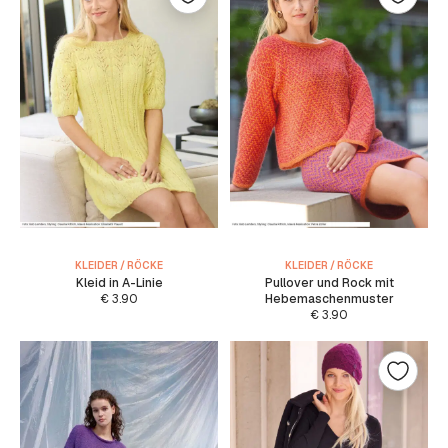
KLEIDER / RÖCKE
KLEIDER / RÖCKE
Kleid in A-Linie
Pullover und Rock mit
€
3.90
Hebemaschenmuster
€
3.90