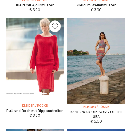
KLEIDER / RÖCKE
KLEIDER / RÖCKE
Kleid mit Ajourmuster
Kleid im Wellenmuster
€
3.90
€
3.90
KLEIDER / RÖCKE
KLEIDER / RÖCKE
Pulli und Rock mit Rippenstreifen
Rock - WAD 016 SONG OF THE
€
3.90
SEA
€
5.00