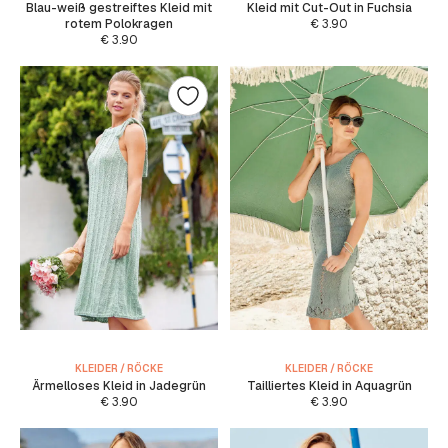
Blau-weiß gestreiftes Kleid mit
Kleid mit Cut-Out in Fuchsia
rotem Polokragen
€
3.90
€
3.90
KLEIDER / RÖCKE
KLEIDER / RÖCKE
Ärmelloses Kleid in Jadegrün
Tailliertes Kleid in Aquagrün
€
3.90
€
3.90