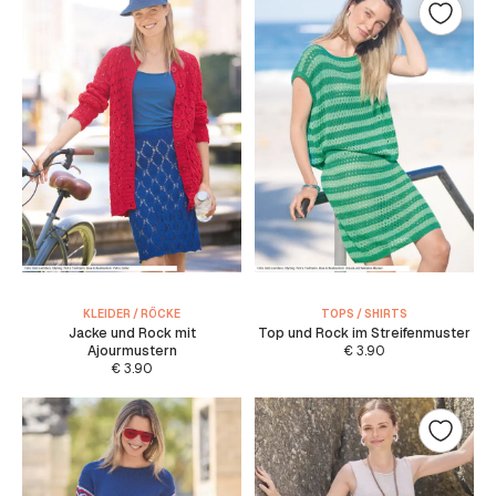
KLEIDER / RÖCKE
TOPS / SHIRTS
Jacke und Rock mit
Top und Rock im Streifenmuster
Ajourmustern
€
3.90
€
3.90