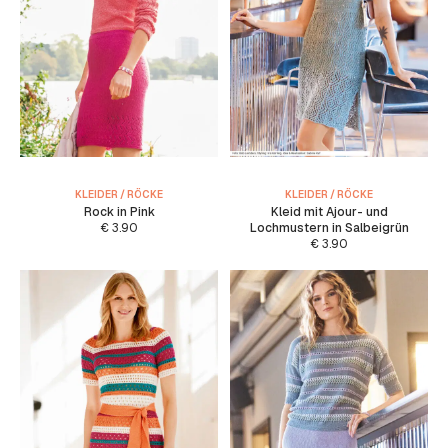
KLEIDER / RÖCKE
KLEIDER / RÖCKE
Rock in Pink
Kleid mit Ajour- und
€
3.90
Lochmustern in Salbeigrün
€
3.90