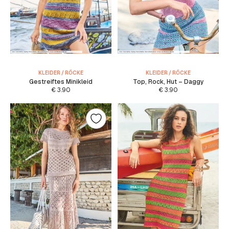
KLEIDER / RÖCKE
KLEIDER / RÖCKE
Gestreiftes Minikleid
Top, Rock, Hut – Daggy
€
3.90
€
3.90