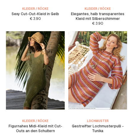
KLEIDER / RÖCKE
KLEIDER / RÖCKE
Sexy Cut-Out-Kleid in Gelb
Elegantes, halb transparentes
€
3.90
Kleid mit Silberschimmer
€
3.90
KLEIDER / RÖCKE
LOCHMUSTER
Figurnahes Midi-Kleid mit Cut-
Gestreifter Lochmusterpulli -
Outs an den Schultern
Tunika