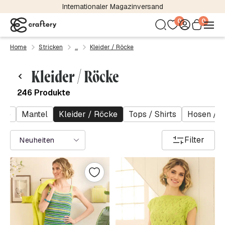
Kostenloser Versand bereits ab 24,95 €
0
0
Home
Stricken
Kleider / Röcke
Kleider / Röcke
246 Produkte
ste
Mantel
Kleider / Röcke
Tops / Shirts
Hosen / S
Filter
Neuheiten