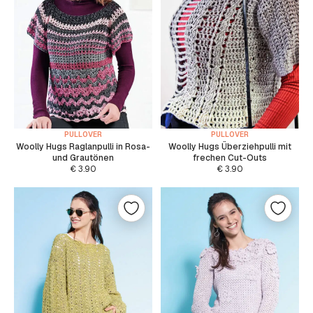
PULLOVER
PULLOVER
Woolly Hugs Raglanpulli in Rosa-
Woolly Hugs Überziehpulli mit
und Grautönen
frechen Cut-Outs
€
3.90
€
3.90