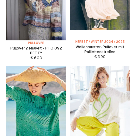
HERBST / WINTER 2024 / 2025
PULLOVER
Wellenmuster-Pullover mit
Pullover gehäkelt - PTO 092
Paillettenstreifen
BETTY
€
3.90
€
6.00