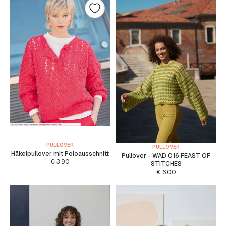
PULLOVER
PULLOVER
Häkelpullover mit Poloausschnitt
Pullover - WAD 016 FEAST OF
€
3.90
STITCHES
€
6.00