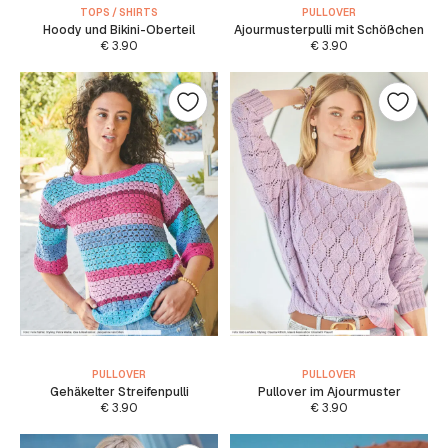
TOPS / SHIRTS
PULLOVER
Hoody und Bikini-Oberteil
Ajourmusterpulli mit Schößchen
€
3.90
€
3.90
PULLOVER
PULLOVER
Gehäkelter Streifenpulli
Pullover im Ajourmuster
€
3.90
€
3.90