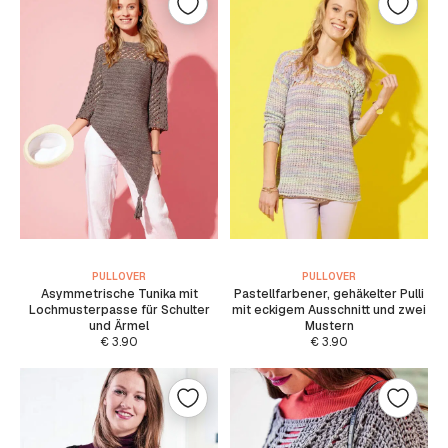
PULLOVER
PULLOVER
Asymmetrische Tunika mit
Pastellfarbener, gehäkelter Pulli
Lochmusterpasse für Schulter
mit eckigem Ausschnitt und zwei
und Ärmel
Mustern
€
3.90
€
3.90