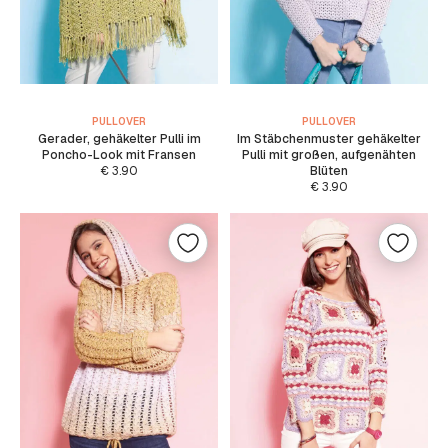
PULLOVER
PULLOVER
Gerader, gehäkelter Pulli im
Im Stäbchenmuster gehäkelter
Poncho-Look mit Fransen
Pulli mit großen, aufgenähten
€
3.90
Blüten
€
3.90