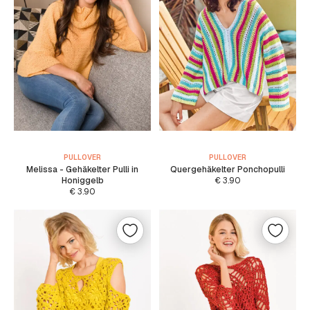
PULLOVER
PULLOVER
Melissa - Gehäkelter Pulli in
Quergehäkelter Ponchopulli
Honiggelb
€
3.90
€
3.90