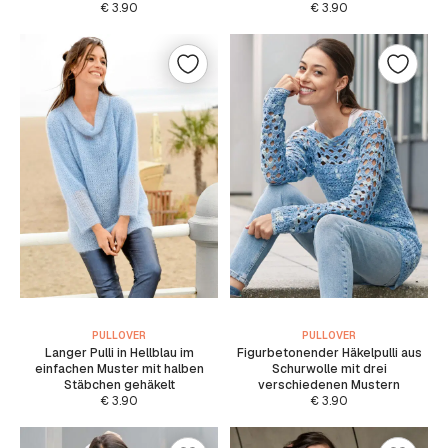
€
3.90
€
3.90
PULLOVER
PULLOVER
Langer Pulli in Hellblau im
Figurbetonender Häkelpulli aus
einfachen Muster mit halben
Schurwolle mit drei
Stäbchen gehäkelt
verschiedenen Mustern
€
3.90
€
3.90