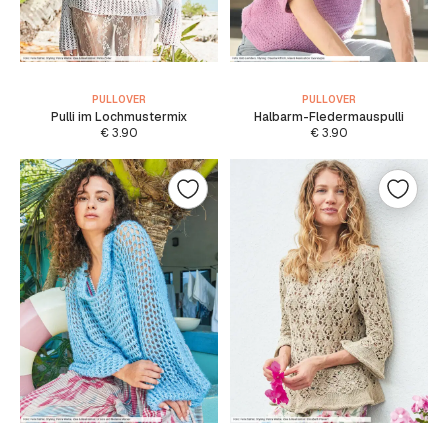
PULLOVER
PULLOVER
Pulli im Lochmustermix
Halbarm-Fledermauspulli
€
3.90
€
3.90