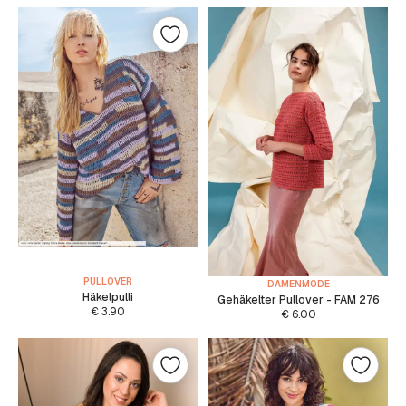
PULLOVER
DAMENMODE
Häkelpulli
Gehäkelter Pullover - FAM 276
€
3.90
€
6.00