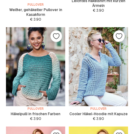
Leichtes Häkelshirt mit kurzen
PULLOVER
Ärmeln
Weißer, gehäkelter Pullover in
€
3.90
Kasakform
€
3.90
PULLOVER
PULLOVER
Häkelpulli in frischen Farben
Cooler Häkel-Hoodie mit Kapuze
€
3.90
€
3.90