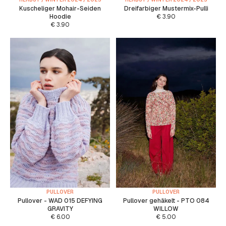
Kuscheliger Mohair-Seiden
Dreifarbiger Mustermix-Pulli
Hoodie
€
3.90
€
3.90
PULLOVER
PULLOVER
Pullover - WAD 015 DEFYING
Pullover gehäkelt - PTO 084
GRAVITY
WILLOW
€
6.00
€
5.00