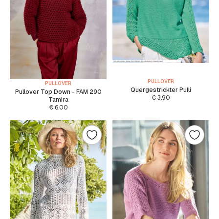
PULLOVER
PULLOVER
Quergestrickter Pulli
Pullover Top Down - FAM 290
€
3.90
Tamira
€
6.00