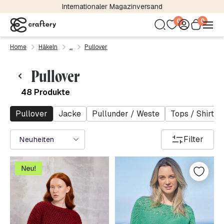
Kostenloser Versand bereits ab 24,95 €
0
0
Home
Häkeln
Pullover
Pullover
48 Produkte
Pullover
Jacke
Pullunder / Weste
Tops / Shirts
Filter
Neuheiten