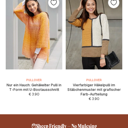
PULLOVER
PULLOVER
Nur ein Hauch: Gehäkelter Pulli in
Vierfarbiger Häkelpulli im
T-Form mit U-Bootausschnitt
Stäbchenmuster mit grafischer
€
3.90
Farb-Aufteilung
€
3.90
Kostenlose Lieferung ab 24,95 €