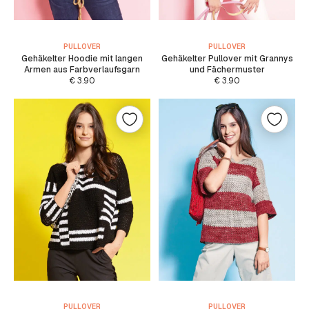
PULLOVER
PULLOVER
Gehäkelter Hoodie mit langen
Gehäkelter Pullover mit Grannys
Armen aus Farbverlaufsgarn
und Fächermuster
€
3.90
€
3.90
PULLOVER
PULLOVER