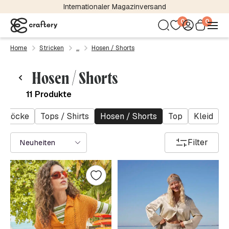
Internationaler Magazinversand
0
0
Home
Stricken
Hosen / Shorts
Hosen / Shorts
11 Produkte
 / Röcke
Tops / Shirts
Hosen / Shorts
Top
Kleid
Filter
Neuheiten