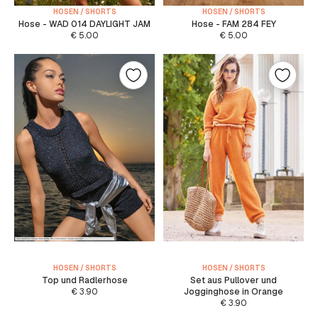
HOSEN / SHORTS
HOSEN / SHORTS
Hose - WAD 014 DAYLIGHT JAM
Hose - FAM 284 FEY
€
5.00
€
5.00
HOSEN / SHORTS
HOSEN / SHORTS
Top und Radlerhose
Set aus Pullover und
€
3.90
Jogginghose in Orange
€
3.90