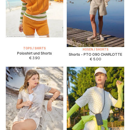
TOPS / SHIRTS
HOSEN / SHORTS
Poloshirt und Shorts
Shorts - PTO 090 CHARLOTTE
€
3.90
€
5.00