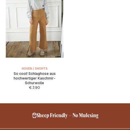
HOSEN / SHORTS
So cool! Schlaghose aus
hochwertiger Kaschmir-
Schurwolle
€
3.90
Sheep Friendly – No Mulesing