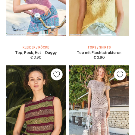
KLEIDER / RÖCKE
TOPS / SHIRTS
Top, Rock, Hut – Daggy
Top mit Flechtstrukturen
€
3.90
€
3.90