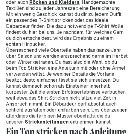
oder auch
Röcken und Kleidern
. Handgemachte
Textilien sind zu jeder Jahreszeit eine Bereicherung.
Mit ein wenig Geschick kannst du dir zu jedem Outfit
ein passendes T-Shirt stricken oder das ideale
Débardeur finden. Die dazu notwendige T-Shirt Wolle
findest du hier bei uns. Je nachdem, für welches Garn
du dich entscheidest, wird das Ergebnis zu einem
echten Hingucker.
Überraschend viele Oberteile haben das ganze Jahr
über Saison und werden entsprechend gerne im Herbst
oder Winter getragen. Du hast also die Wahl, ob du
beim Top Stricken eine Anleitung mit oder ohne Ärmel
verwenden willst. Je weniger Details die Vorlage
besitzt, desto einfacher lässt sie sich umsetzen. Du
kannst demnach schon als Einsteiger innerhalb
kürzester Zeit die ersten Erfolgserlebnisse verbuchen,
weil etwa das Shirt Stricken nicht allzu viel Zeit in
Anspruch nimmt. Ein Débardeur darf absolut auch
schlicht ausfallen oder unifarben sein. Uns überzeugen
allerdings die farbigen Muster ebenfalls, die du
unseren
Strickanleitungen
entnehmen kannst.
Ein Top stricken nach Anleitung