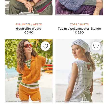
PULLUNDER / WESTE
TOPS / SHIRTS
Gestreifte Weste
Top mit Wellenmuster-Blende
€
3.90
€
3.90