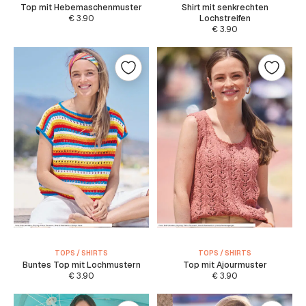
Top mit Hebemaschenmuster
Shirt mit senkrechten
€
3.90
Lochstreifen
€
3.90
TOPS / SHIRTS
TOPS / SHIRTS
Buntes Top mit Lochmustern
Top mit Ajourmuster
€
3.90
€
3.90