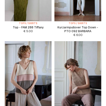
TOPS / SHIRTS
TOPS / SHIRTS
Top - FAM 288 Tiffany
Kurzarmpullover Top Down -
€
5.00
PTO 092 BARBARA
€
6.00