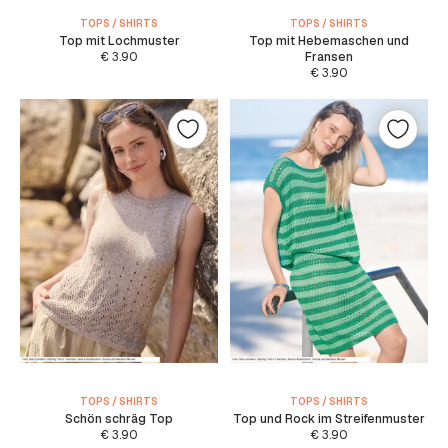
TOPS / SHIRTS
TOPS / SHIRTS
Top mit Lochmuster
Top mit Hebemaschen und
€
3.90
Fransen
€
3.90
TOPS / SHIRTS
TOPS / SHIRTS
Schön schräg Top
Top und Rock im Streifenmuster
€
3.90
€
3.90