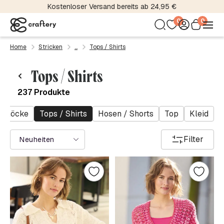
Über 5000 Material- und Farbvariationen
0
0
Home
Stricken
Tops / Shirts
Tops / Shirts
237 Produkte
 / Röcke
Tops / Shirts
Hosen / Shorts
Top
Kleid
Filter
Neuheiten