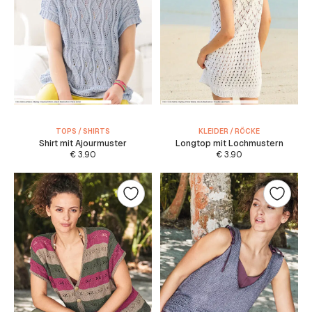
TOPS / SHIRTS
KLEIDER / RÖCKE
Shirt mit Ajourmuster
Longtop mit Lochmustern
€
3.90
€
3.90