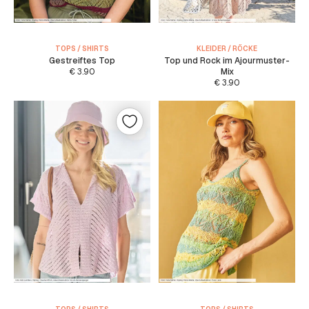
TOPS / SHIRTS
KLEIDER / RÖCKE
Gestreiftes Top
Top und Rock im Ajourmuster-
€
3.90
Mix
€
3.90