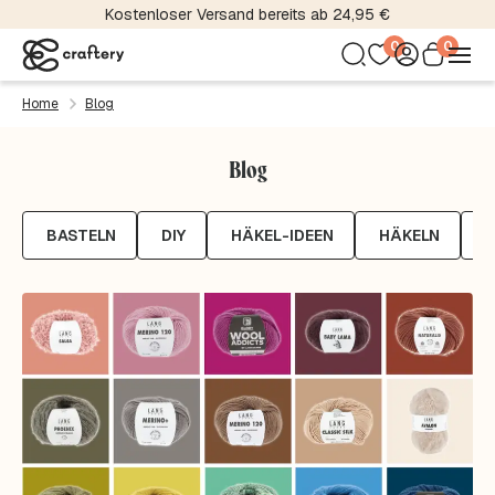
Kostenloser Versand bereits ab 24,95 €
0
0
Home
Blog
Blog
BASTELN
DIY
HÄKEL-IDEEN
HÄKELN
H