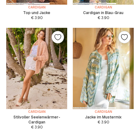
CARDIGAN
CARDIGAN
Top und Jacke
Cardigan in Blau-Grau
€
3.90
€
3.90
CARDIGAN
CARDIGAN
Stilvoller Seelenwärmer-
Jacke im Mustermix
Cardigan
€
3.90
€
3.90