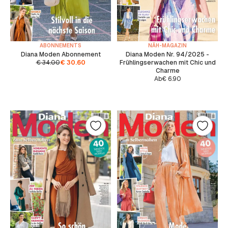
ABONNEMENTS
NÄH-MAGAZIN
Diana Moden Abonnement
Diana Moden Nr. 94/2025 -
€
34.00
€
30.60
Frühlingserwachen mit Chic und
Charme
Ab
€
6.90