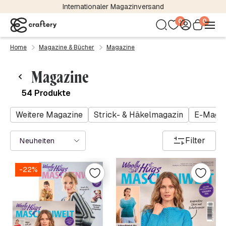
Kostenloser Versand bereits ab 24,95 €
0
0
Home
Magazine & Bücher
Magazine
Magazine
54 Produkte
Weitere Magazine
Strick- & Häkelmagazin
E-Magaz
Filter
Neuheiten
-22%