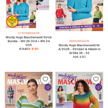
STRICKMAGAZIN
Woolly Hugs Maschenwelt Strick
Bundle - WH 26 004 + WH 24
HÄKELMAGAZIN
005
Woolly Hugs Maschenwelt Nr.
€
11.40
€
8.90
4/2026 - Stricken & Häkeln in
Größe 36 - 52
Ab
€
4.90