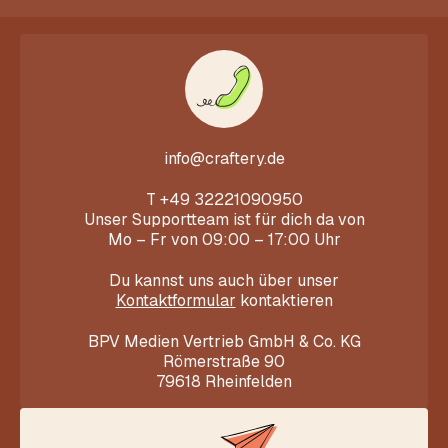
HÄKELMAGAZIN
HÄKELMAGAZIN
Woolly Hugs Maschenwelt Nr.
Woolly Hugs Maschenwelt Nr.
1/2020
8/2019
Ab
€
3.95
€
4.95