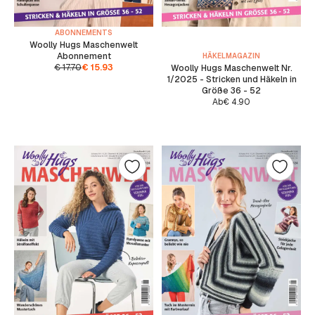
ABONNEMENTS
Woolly Hugs Maschenwelt
Abonnement
HÄKELMAGAZIN
€
17.70
€
15.93
Woolly Hugs Maschenwelt Nr.
1/2025 - Stricken und Häkeln in
Größe 36 - 52
Ab
€
4.90