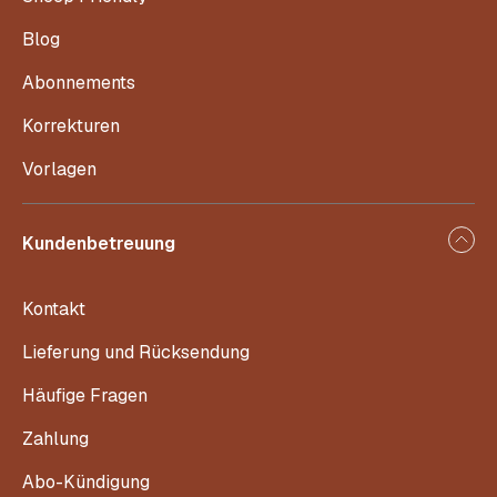
info@craftery.de
T
+49 32221090950
Unser Supportteam ist für dich da von
Mo – Fr von 09:00 – 17:00 Uhr
Du kannst uns auch über unser
Kontaktformular
kontaktieren
BPV Medien Vertrieb GmbH & Co. KG
Römerstraße 90
79618 Rheinfelden
Handarbeitsinspiration direkt in dein Postfach: Jetzt Newsletter
abonnieren!