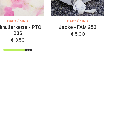
BABY / KIND
BABY / KIND
B
hnullerkette - PTO
Jacke - FAM 253
Mobi
036
€
5.00
€
€
3.50