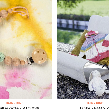
BABY / KIND
BABY / KIND
ullerkette - PTO 036
Jacke - FAM 25