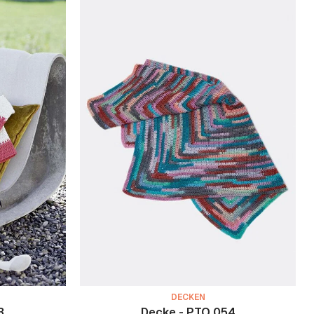
DECKEN
3
Decke - PTO 054