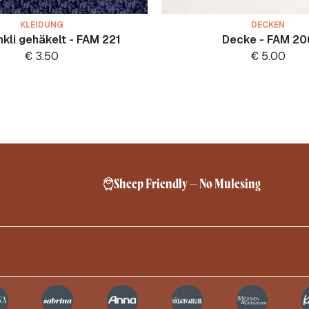
KLEIDUNG
DECKEN
nkli gehäkelt - FAM 221
Decke - FAM 20
€
3.50
€
5.00
Sheep Friendly – No Mulesing