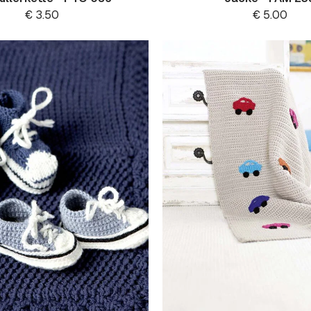
€
3.50
€
5.00