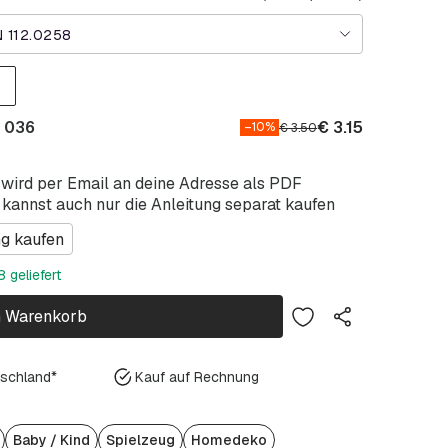
 112.0258
O 036
€
3.15
–10%
€
3.50
 wird per Email an deine Adresse als PDF
 kannst auch nur die Anleitung separat kaufen
ng kaufen
 geliefert
n Warenkorb
tschland*
Kauf auf Rechnung
Baby / Kind
Spielzeug
Homedeko