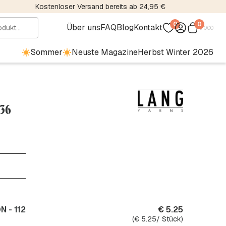
Kostenloser Versand bereits ab 24,95 €
0
0
Über uns
FAQ
Blog
Kontakt
€
0.00
Sommer
Neuste Magazine
Herbst Winter 2026
036
 - 112
€
5.25
(
€
5.25
/ Stück)