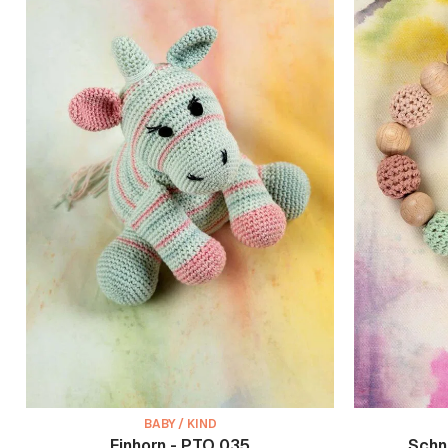
BABY / KIND
Einhorn - PTO 035
Schn