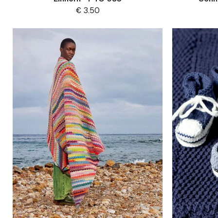
€
3.50