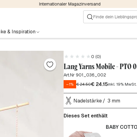
Internationaler Magazinversand
ke & Inspiration
0 (0)
Lang Yarns Mobile - PTO 
Art.Nr 901_036_002
€
24.15
–1%
€
24.50
inkl. 19% MwSt.
Nadelstärke
3 mm
Dieses Set enthält
BABY COTTON