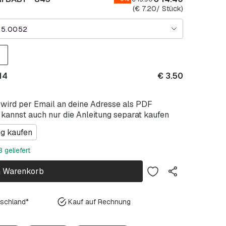
(
€
7.20
/ Stück)
45.0052
14
€
3.50
 wird per Email an deine Adresse als PDF
 kannst auch nur die Anleitung separat kaufen
ng kaufen
 geliefert
n Warenkorb
tschland*
Kauf auf Rechnung