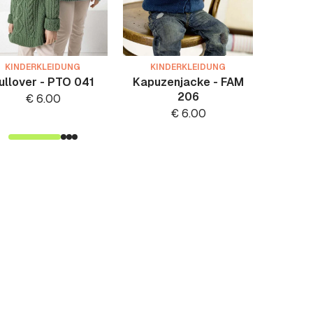
KINDERKLEIDUNG
KINDERKLEIDUNG
KIN
ullover - PTO 041
Kapuzenjacke - FAM
Klei
206
€
6.00
€
6.00