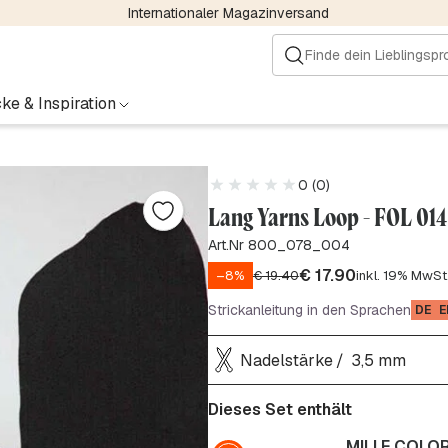
Internationaler Magazinversand
ke & Inspiration
0 (0)
Lang Yarns Loop - FOL 014
Art.Nr 800_078_004
€
17.90
–8%
€
19.40
inkl. 19% MwSt
Strickanleitung in den Sprachen
DE
E
Nadelstärke
3,5 mm
Dieses Set enthält
MILLE COLOR