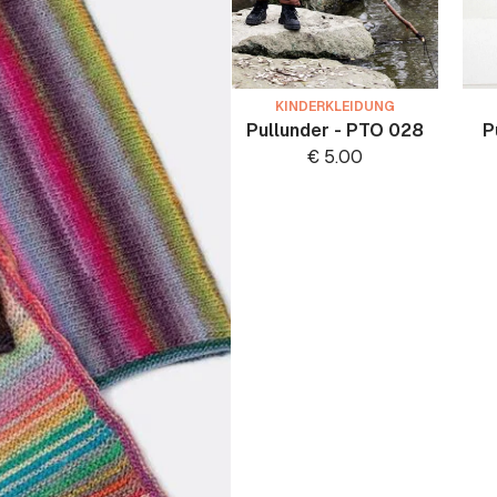
KINDERKLEIDUNG
Pullunder - PTO 028
P
€
5.00