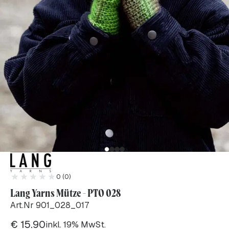
0 (0)
Lang Yarns Mütze - PTO 028
Art.Nr 901_028_017
€
15.90
inkl. 19% MwSt.