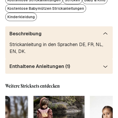
Kostenlose Strickanleitungen
Stricken
Baby & Kind
Kostenlose Babymützen Strickanleitungen
Kinderkleidung
Beschreibung
Strickanleitung in den Sprachen DE, FR, NL,
EN, DK.
Enthaltene Anleitungen (1)
Weitere Stricksets entdecken
ksets