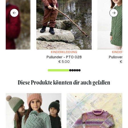
KINDERKLEIDUNG
KINDERKL
Pullunder - PTO 028
Pullover -
€
5.00
€
6.
Diese Produkte könnten dir auch gefallen