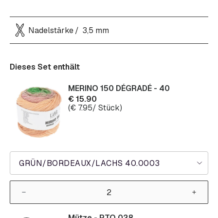
Nadelstärke
3,5 mm
Dieses Set enthält
MERINO 150 DÉGRADÉ - 40
€
15.90
(
€
7.95
/ Stück)
GRÜN/BORDEAUX/LACHS 40.0003
Mütze - PTO 028