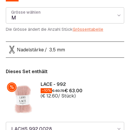
Grösse wählen
M
Die Grösse ändert die Anzahl Stück
Grössentabelle
Nadelstärke
3,5 mm
Dieses Set enthält
LACE - 992
€
63.00
–10%
€
69.75
(
€
12.60
/ Stück)
LACHS 992.0028