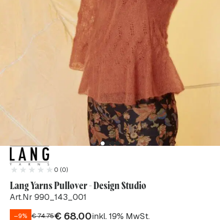
0 (0)
Lang Yarns Pullover - Design Studio
Art.Nr 990_143_001
€
68.00
inkl. 19% MwSt.
–9%
€
74.75