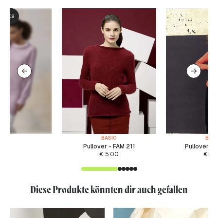
ksets
BASIC
BASI
Pullover - FAM 211
Pullover -
€
5.00
€
5.
Diese Produkte könnten dir auch gefallen