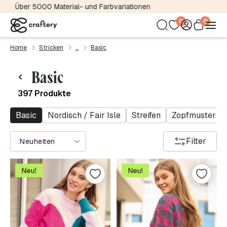
Über 5000 Material- und Farbvariationen
0
0
Home
Stricken
Basic
Basic
397 Produkte
Basic
Nordisch / Fair Isle
Streifen
Zopfmuster
Filter
Neuheiten