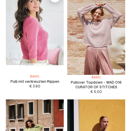
BASIC
BASIC
Pulli mit verkreuzten Rippen
Pullover Topdown - WAD 016
€
3.90
CURATOR OF STITCHES
€
5.00