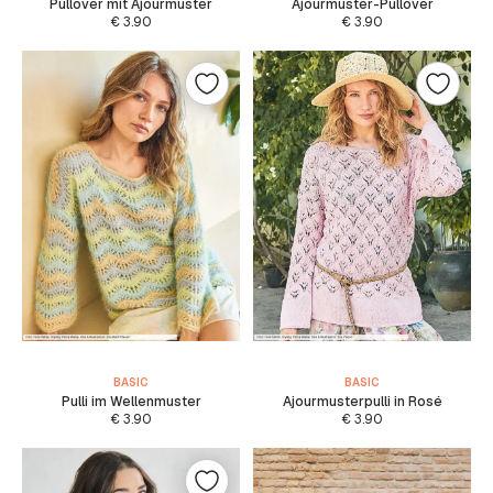
Pullover mit Ajourmuster
Ajourmuster-Pullover
€
3.90
€
3.90
BASIC
BASIC
Pulli im Wellenmuster
Ajourmusterpulli in Rosé
€
3.90
€
3.90