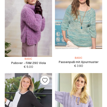
BASIC
BASIC
Passenpulli mit Ajourmuster
Pullover - FAM 290 Viola
€
3.90
€
5.00