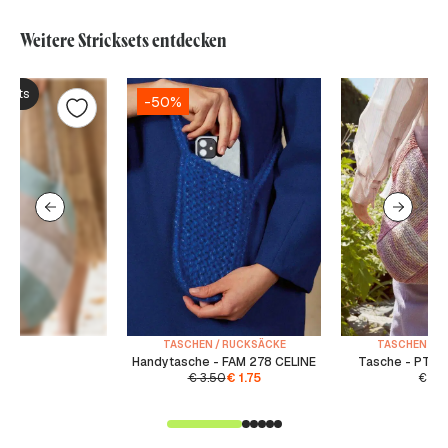
Weitere Stricksets entdecken
ksets
-50%
TASCHEN / RUCKSÄCKE
TASCHEN / R
Handytasche - FAM 278 CELINE
Tasche - PTO
€
3.50
€
1.75
€
4.