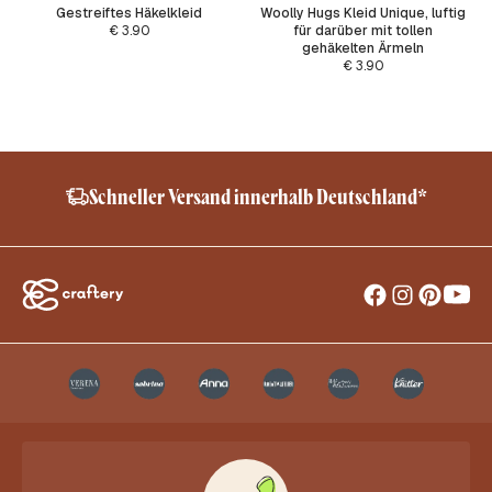
Gestreiftes Häkelkleid
Woolly Hugs Kleid Unique, luftig
€
3.90
für darüber mit tollen
gehäkelten Ärmeln
€
3.90
er Versand innerhalb Deutschland*
Sheep F