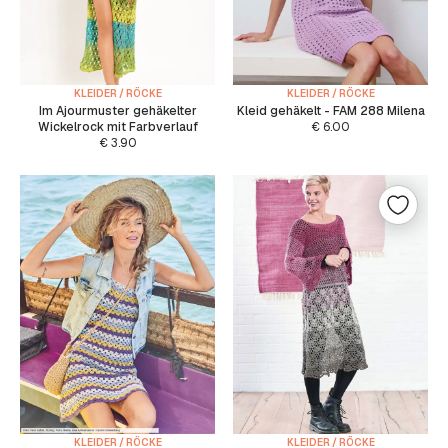
KLEIDER / RÖCKE
KLEIDER / RÖCKE
Im Ajourmuster gehäkelter
Kleid gehäkelt - FAM 288 Milena
Wickelrock mit Farbverlauf
€
6.00
€
3.90
KLEIDER / RÖCKE
KLEIDER / RÖCKE