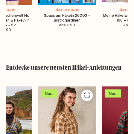
LMAGAZIN
HÄKELMAGAZIN
HÄKELMA
 Maschenwelt Nr.
Spass am Häkeln 26003 –
Meine Häkelwelt 
icken & Häkeln in
Bistrogardinen
166 – File
e 36 – 52
Ab
€
2.90
Ab
€
6
€
4.90
Entdecke unsere neusten Häkel-Anleitungen