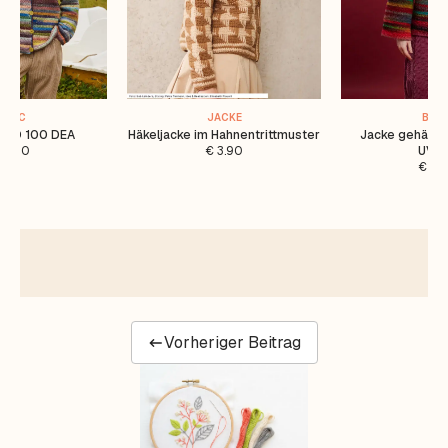
BASIC
JACKE
BASI
PTO 100 DEA
Häkeljacke im Hahnentrittmuster
Jacke gehäkel
5.00
€
3.90
UVA
€
5.
Vorheriger Beitrag