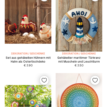
DEKORATION / GESCHENKE
DEKORATION / GESCHENKE
Set aus gehäkelten Hühnern mit
Gehäkelter maritimer Türkranz
Hahn als Ostertischdeko
mit Muscheln und Leuchtturm
€
3.90
€
3.50