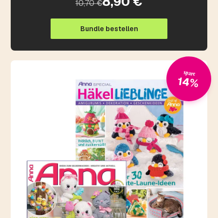
8,90 €
10,70 €
Bundle bestellen
spare
14%