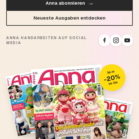
→
Anna abonnieren
Neueste Ausgaben entdecken
ANNA HANDARBEITEN AUF SOCIAL
MEDIA
bis zu
-20%
im Abo