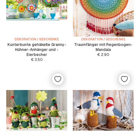
DEKORATION / GESCHENKE
DEKORATION / GESCHENKE
Kunterbunte gehäkelte Granny-
Traumfänger mit Regenbogen-
Hühner-Anhänger und -
Mandala
Eierbecher
€
2.90
€
3.50