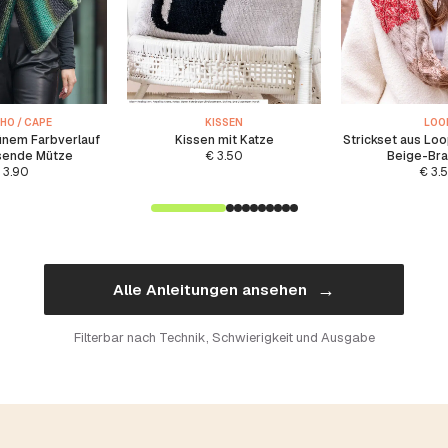
HO / CAPE
KISSEN
LOO
ünem Farbverlauf
Kissen mit Katze
Strickset aus Loo
sende Mütze
€
3.50
Beige-Br
3.90
€
3.
→
Alle Anleitungen ansehen
Filterbar nach Technik, Schwierigkeit und Ausgabe