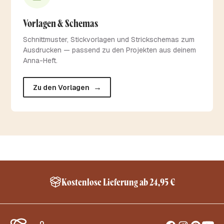
Vorlagen & Schemas
Schnittmuster, Stickvorlagen und Strickschemas zum
Ausdrucken — passend zu den Projekten aus deinem
Anna-Heft.
→
Zu den Vorlagen
ller Versand innerhalb Deutschland*
Shee