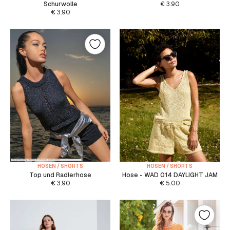
Schurwolle
€
3.90
€
3.90
HOSEN / SHORTS
HOSEN / SHORTS
Top und Radlerhose
Hose - WAD 014 DAYLIGHT JAM
€
3.90
€
5.00