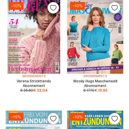
-10%
-10%
ABONNEMENTS
ABONNEMENTS
Verena Stricktrends
Woolly Hugs Maschenwelt
Abonnement
Abonnement
€
35.60
€
32.04
€
17.70
€
15.93
-15%
-10%