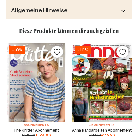
Allgemeine Hinweise
Diese Produkte könnten dir auch gefallen
-10%
-10%
ABONNEMENTS
ABONNEMENTS
The Knitter Abonnement
Anna Handarbeiten Abonnement
€
26.70
€
24.03
€
17.70
€
15.93