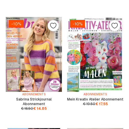
-10%
-10%
ABONNEMENTS
ABONNEMENTS
Sabrina Strickjournal
Mein Kreativ Atelier Abonnement
Abonnement
€
19.50
€
17.55
€
16.50
€
14.85