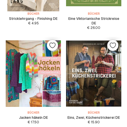
BÜCHER
BÜCHER
Stricklehrgang - Finishing DE
Eine Viktorianische Strickreise
€
4.95
DE
€
26.00
BÜCHER
BÜCHER
Jacken häkeln DE
Eins, Zwei, Küchenstrickerei DE
€
17.50
€
15.90