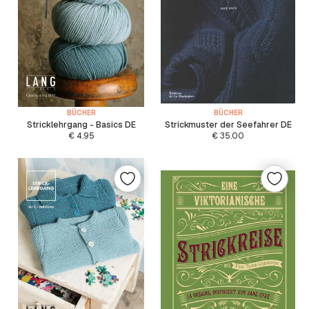
BÜCHER
BÜCHER
Stricklehrgang - Basics DE
Strickmuster der Seefahrer DE
€
4.95
€
35.00