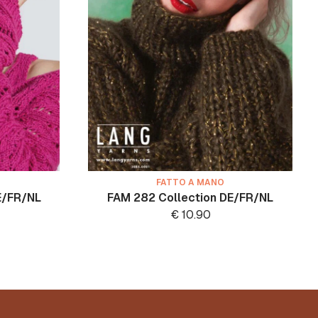
FATTO A MANO
E/FR/NL
FAM 282 Collection DE/FR/NL
€
10.90