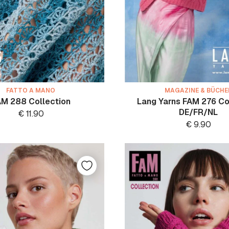
FATTO A MANO
MAGAZINE & BÜCHE
M 288 Collection
Lang Yarns FAM 276 Co
DE/FR/NL
€
11.90
€
9.90