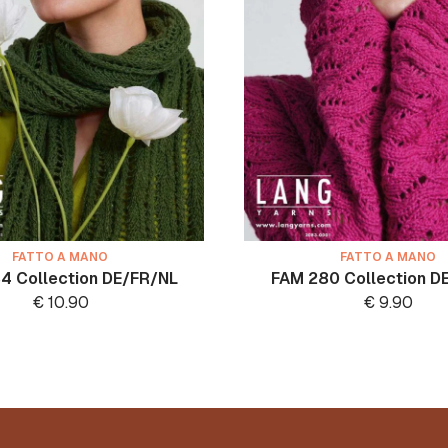
FATTO A MANO
FATTO A MANO
4 Collection DE/FR/NL
FAM 280 Collection D
€
10.90
€
9.90