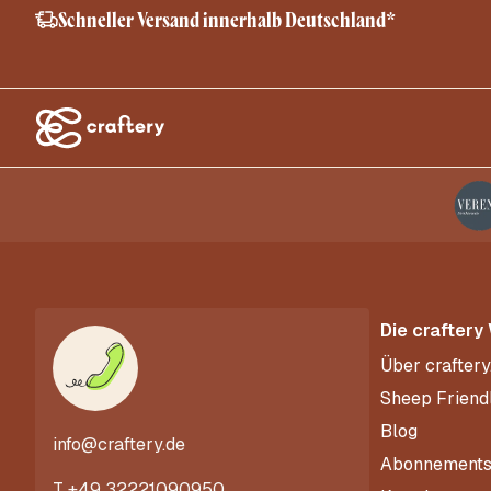
Schneller Versand innerhalb Deutschland*
Die craftery
Über craftery
Sheep Friend
Blog
info@craftery.de
Abonnement
T
+49 32221090950