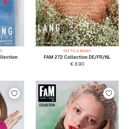
R
FATTO A MANO
llection
FAM 272 Collection DE/FR/NL
€
8.90