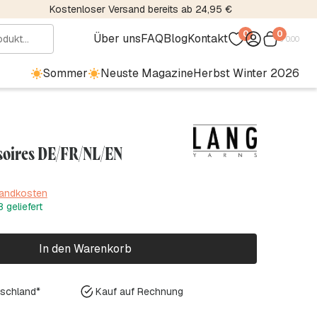
Kostenloser Versand bereits ab 24,95 €
0
0
Über uns
FAQ
Blog
Kontakt
€
0.00
Sommer
Neuste Magazine
Herbst Winter 2026
soires DE/FR/NL/EN
sandkosten
 geliefert
In den Warenkorb
tschland*
Kauf auf Rechnung