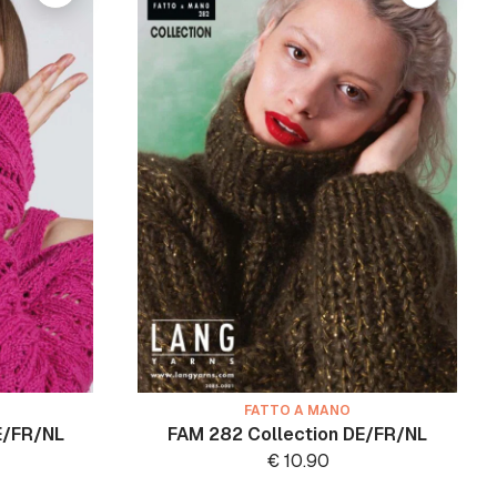
FATTO A MANO
E/FR/NL
FAM 282 Collection DE/FR/NL
€
10.90