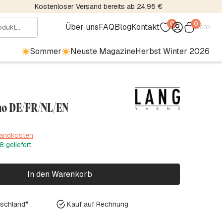
Kostenloser Versand bereits ab 24,95 €
0
0
Über uns
FAQ
Blog
Kontakt
€
0.00
Sommer
Neuste Magazine
Herbst Winter 2026
no DE/FR/NL/EN
sandkosten
 geliefert
In den Warenkorb
tschland*
Kauf auf Rechnung