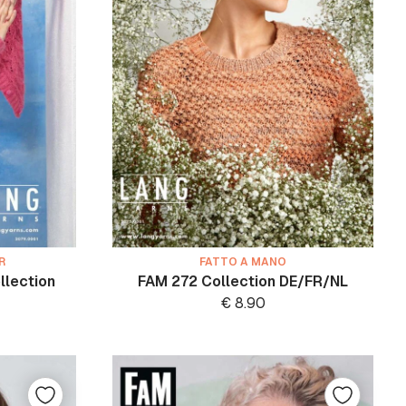
R
FATTO A MANO
llection
FAM 272 Collection DE/FR/NL
€
8.90