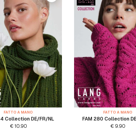
FATTO A MANO
FATTO A MANO
4 Collection DE/FR/NL
FAM 280 Collection D
€
10.90
€
9.90