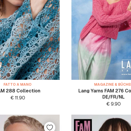
FATTO A MANO
MAGAZINE & BÜCHE
M 288 Collection
Lang Yarns FAM 276 Co
DE/FR/NL
€
11.90
€
9.90