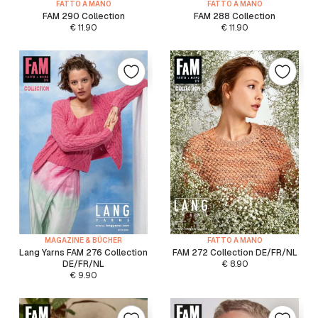
FATTO A MANO
FATTO A MANO
FAM 290 Collection
FAM 288 Collection
€
11.90
€
11.90
MAGAZINE & BÜCHER
FATTO A MANO
Lang Yarns FAM 276 Collection
FAM 272 Collection DE/FR/NL
DE/FR/NL
€
8.90
€
9.90