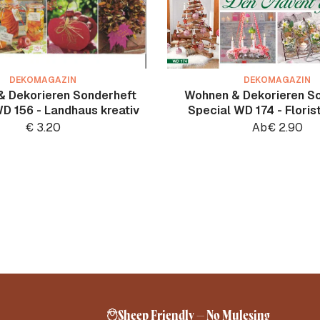
DEKOMAGAZIN
DEKOMAGAZIN
 Dekorieren Sonderheft
Wohnen & Dekorieren S
D 156 - Landhaus kreativ
Special WD 174 - Floris
€
3.20
Ab
€
2.90
Sheep Friendly – No Mulesing