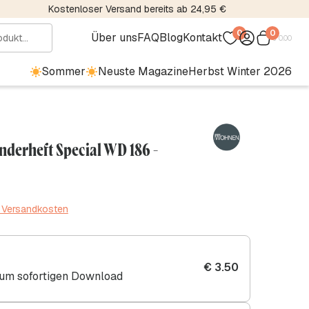
Kostenloser Versand bereits ab 24,95 €
0
0
Über uns
FAQ
Blog
Kontakt
€
0.00
Sommer
Neuste Magazine
Herbst Winter 2026
derheft Special WD 186 -
. Versandkosten
€
3.50
zum sofortigen Download