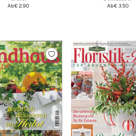
Ab
€
2.90
Ab
€
3.50