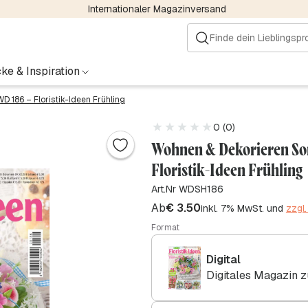
Internationaler Magazinversand
ke & Inspiration
WD 186 – Floristik-Ideen Frühling
0 (0)
Wohnen & Dekorieren Son
Floristik-Ideen Frühling
Art.Nr WDSH186
Ab
€
3.50
inkl. 7% MwSt. und
zzgl
Format
Digital
Digitales Magazin 