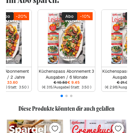
Abo
-20%
Abo
-10%
A
ss Abonnement
Küchenspass Abonnement 3
Küchenspass A
en / 2 Jahre
Ausgaben / 6 Monate
Ausgaben 
00
€
33.60
€
10.50
€
9.45
€
21.00
abe) Statt:
3.50
)
(
€
3.15
/Ausgabe) Statt:
3.50
)
(
€
2.98
/Ausgabe)
Diese Produkte könnten dir auch gefallen