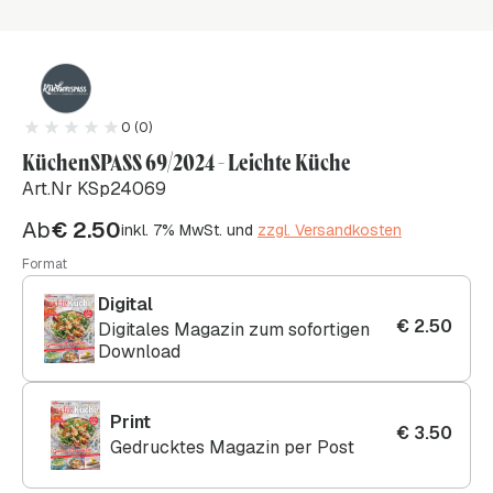
0 (0)
KüchenSPASS 69/2024 - Leichte Küche
Art.Nr KSp24069
Ab
€
2.50
inkl. 7% MwSt. und
zzgl. Versandkosten
Format
Digital
€
2.50
Digitales Magazin zum sofortigen
Download
Print
€
3.50
Gedrucktes Magazin per Post