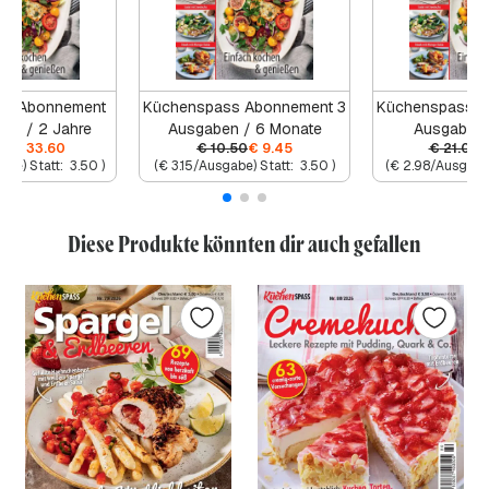
ss Abonnement
Küchenspass Abonnement 3
Küchenspass A
en / 2 Jahre
Ausgaben / 6 Monate
Ausgaben 
00
€
33.60
€
10.50
€
9.45
€
21.00
abe) Statt:
3.50
)
(
€
3.15
/Ausgabe) Statt:
3.50
)
(
€
2.98
/Ausgabe)
Diese Produkte könnten dir auch gefallen