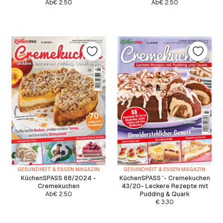
Ab
€
2.50
Ab
€
2.50
GESUNDHEIT & ESSEN MAGAZIN
GESUNDHEIT & ESSEN MAGAZIN
KüchenSPASS 68/2024 -
KüchenSPASS '- Cremekuchen
Cremekuchen
43/20- Leckere Rezepte mit
Ab
€
2.50
Pudding & Quark
€
3.30