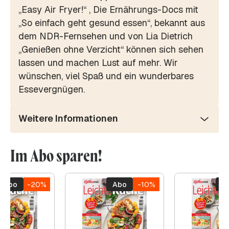
„Easy Air Fryer!“ , Die Ernährungs-Docs mit
„So einfach geht gesund essen“, bekannt aus
dem NDR-Fernsehen und von Lia Dietrich
„Genießen ohne Verzicht“ können sich sehen
lassen und machen Lust auf mehr. Wir
wünschen, viel Spaß und ein wunderbares
Essevergnügen.
Weitere Informationen
Im Abo sparen!
Abo
-20%
Abo
-10%
A