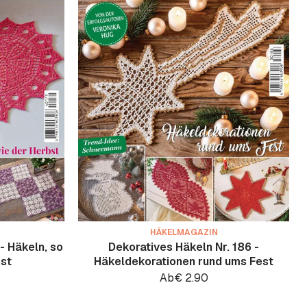
HÄKELMAGAZIN
- Häkeln, so
Dekoratives Häkeln Nr. 186 -
bst
Häkeldekorationen rund ums Fest
Ab
€
2.90