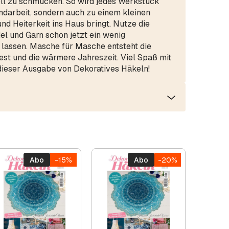
ll zu schmücken. So wird jedes Werkstück
ndarbeit, sondern auch zu einem kleinen
d Heiterkeit ins Haus bringt. Nutze die
el und Garn schon jetzt ein wenig
lassen. Masche für Masche entsteht die
t und die wärmere Jahreszeit. Viel Spaß mit
dieser Ausgabe von Dekoratives Häkeln!
Abo
-15%
Abo
-20%