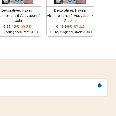
Dekoratives Häkeln
Dekoratives Häkeln
onnement 6 Ausgaben /
Abonnement 12 Ausgaben /
1 Jahr
2 Jahre
€
19.89
€
37.44
€
23.40
€
46.80
3.32
/Ausgabe) Statt:
3.90
)
(
€
3.12
/Ausgabe) Statt:
3.90
)