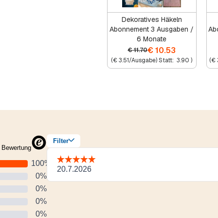
Dekoratives Häkeln
Abonnement 3 Ausgaben /
Ab
6 Monate
€
10.53
€
11.70
(
€
3.51
/Ausgabe) Statt:
3.90
)
(
€