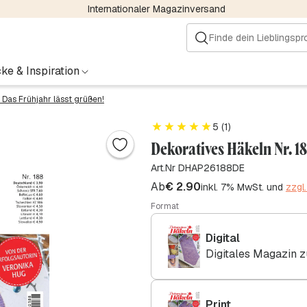
Internationaler Magazinversand
ke & Inspiration
– Das Frühjahr lässt grüßen!
5 (1)
Dekoratives Häkeln Nr. 18
Art.Nr DHAP26188DE
Ab
€
2.90
inkl. 7% MwSt. und
zzgl
Format
Digital
Digitales Magazin 
Print