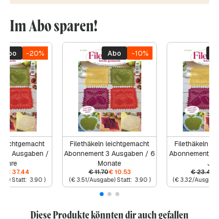
Im Abo sparen!
Abo
-20%
Abo
-10%
A
n leichtgemacht
Filethäkeln leichtgemacht
Filethäkeln le
 12 Ausgaben /
Abonnement 3 Ausgaben / 6
Abonnement 6 
Jahre
Monate
Jah
80
€
37.44
€
11.70
€
10.53
€
23.40
be) Statt:
3.90
)
(
€
3.51
/Ausgabe) Statt:
3.90
)
(
€
3.32
/Ausgabe)
Diese Produkte könnten dir auch gefallen