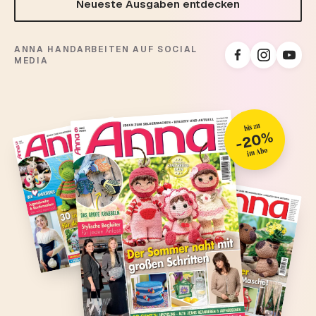
Neueste Ausgaben entdecken
ANNA HANDARBEITEN AUF SOCIAL
MEDIA
bis zu
-20%
im Abo