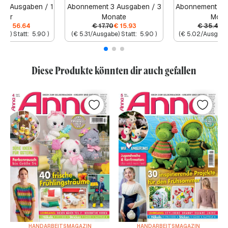
12 Ausgaben / 1
Abonnement 3 Ausgaben / 3
Abonnement 6 
Jahr
Monate
Mona
80
€
56.64
€
17.70
€
15.93
€
35.40
€
abe) Statt:
5.90
)
(
€
5.31
/Ausgabe) Statt:
5.90
)
(
€
5.02
/Ausgabe)
Diese Produkte könnten dir auch gefallen
HANDARBEITSMAGAZIN
HANDARBEITSMAGAZIN