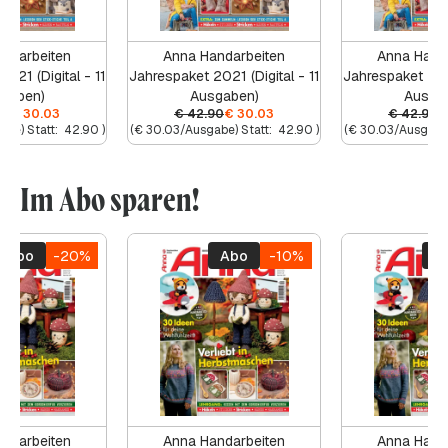
ndarbeiten
Anna Handarbeiten
Anna Hand
021 (Digital - 11
Jahrespaket 2021 (Digital - 11
Jahrespaket 2021
gaben)
Ausgaben)
Ausga
90
€
30.03
€
42.90
€
30.03
€
42.90
€
abe) Statt:
42.90
)
(
€
30.03
/Ausgabe) Statt:
42.90
)
(
€
30.03
/Ausgabe)
Im Abo sparen!
Abo
-20%
Abo
-10%
A
ndarbeiten
Anna Handarbeiten
Anna Hand