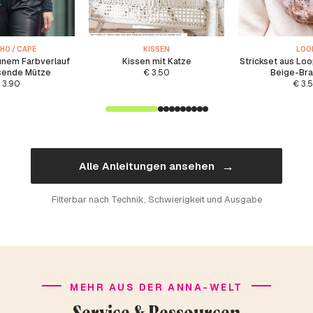
HO / CAPE
KISSEN
LOO
ünem Farbverlauf
Kissen mit Katze
Strickset aus Loo
sende Mütze
€
3.50
Beige-Br
3.90
€
3.
→
Alle Anleitungen ansehen
Filterbar nach Technik, Schwierigkeit und Ausgabe
MEHR AUS DER ANNA-WELT