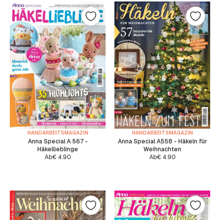
HANDARBEITSMAGAZIN
HANDARBEITSMAGAZIN
Anna Special A 567 -
Anna Special A558 - Häkeln für
Häkellieblinge
Weihnachten
Ab
€
4.90
Ab
€
4.90