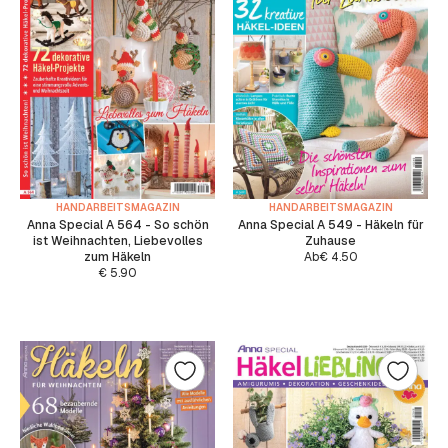
HANDARBEITSMAGAZIN
HANDARBEITSMAGAZIN
Anna Special A 564 - So schön
Anna Special A 549 - Häkeln für
ist Weihnachten, Liebevolles
Zuhause
zum Häkeln
Ab
€
4.50
€
5.90