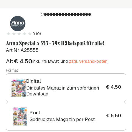
0 (0)
Anna Special A 555 - 39x Häkelspaß für alle!
Art.Nr A25555
Ab
€
4.50
inkl. 7% MwSt. und
zzgl. Versandkosten
Format
Digital
€
4.50
Digitales Magazin zum sofortigen
Download
Print
€
5.50
Gedrucktes Magazin per Post