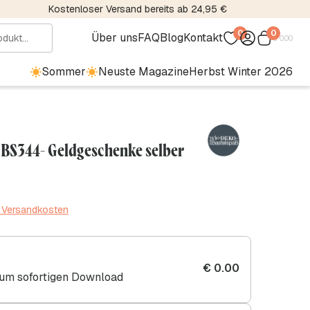
Kostenloser Versand bereits ab 24,95 €
0
0
Über uns
FAQ
Blog
Kontakt
€
0.00
Sommer
Neuste Magazine
Herbst Winter 2026
 BS344- Geldgeschenke selber
. Versandkosten
€
0.00
zum sofortigen Download