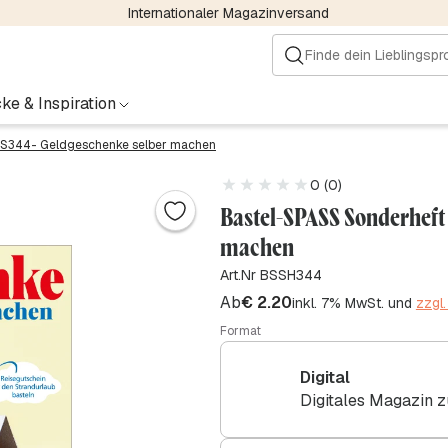
Internationaler Magazinversand
ke & Inspiration
S344- Geldgeschenke selber machen
0 (0)
Bastel-SPASS Sonderheft
machen
Art.Nr BSSH344
Ab
€
2.20
inkl. 7% MwSt. und
zzgl
Format
Digital
Digitales Magazin 