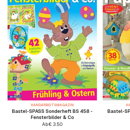
HANDARBEITSMAGAZIN
H
Bastel-SPASS Sonderheft BS 458 -
Bastel-SP
Fensterbilder & Co
Ab
€
3.50