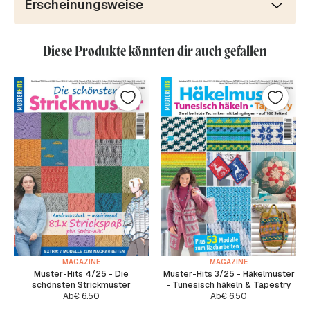
Erscheinungsweise
Diese Produkte könnten dir auch gefallen
MAGAZINE
MAGAZINE
Muster-Hits 4/25 - Die
Muster-Hits 3/25 - Häkelmuster
schönsten Strickmuster
- Tunesisch häkeln & Tapestry
Ab
€
6.50
Ab
€
6.50