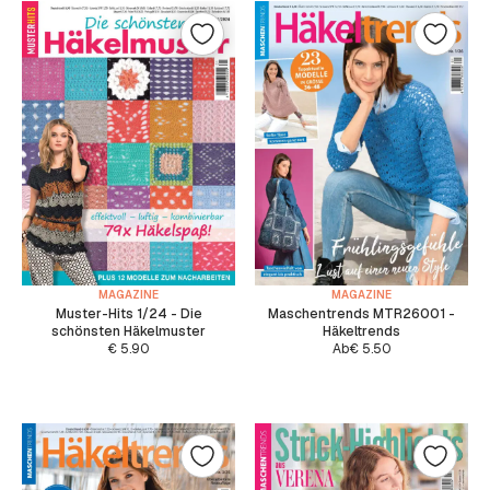
MAGAZINE
MAGAZINE
Muster-Hits 1/24 - Die
Maschentrends MTR26001 -
schönsten Häkelmuster
Häkeltrends
€
5.90
Ab
€
5.50