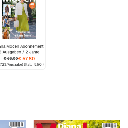
ana Moden Abonnement
8 Ausgaben / 2 Jahre
€
57.80
€
68.00
7.23
/Ausgabe) Statt:
8.50
)