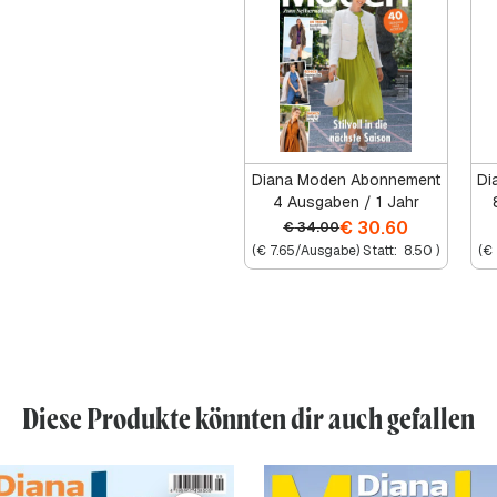
Diana Moden Abonnement
Di
4 Ausgaben / 1 Jahr
€
30.60
€
34.00
(
€
7.65
/Ausgabe) Statt:
8.50
)
(
€
Diese Produkte könnten dir auch gefallen