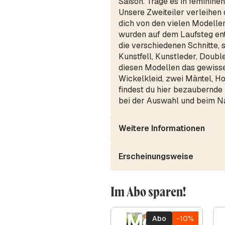
Saison. Trage es in feminine
Unsere Zweiteiler verleihen d
dich von den vielen Modelle
wurden auf dem Laufsteg entd
die verschiedenen Schnitte, 
Kunstfell, Kunstleder, Doub
diesen Modellen das gewisse
Wickelkleid, zwei Mäntel, H
findest du hier bezaubernde
bei der Auswahl und beim Nä
Weitere Informationen
Erscheinungsweise
Im Abo sparen!
Abo
-10%