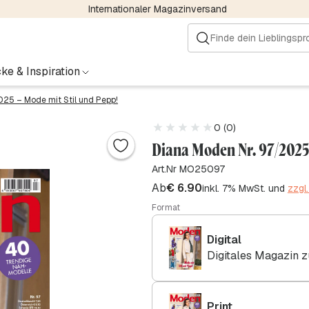
Internationaler Magazinversand
ke & Inspiration
025 – Mode mit Stil und Pepp!
0 (0)
Diana Moden Nr. 97/2025 
Art.Nr MO25097
Ab
€
6.90
inkl. 7% MwSt. und
zzgl
Format
Digital
Digitales Magazin 
Print