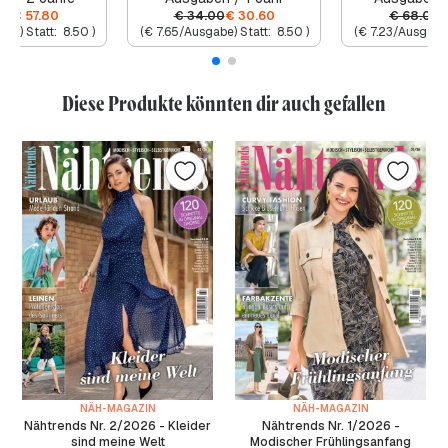
00
€
57.80
€
34.00
€
30.60
€
68.00
abe) Statt:
8.50
)
(
€
7.65
/Ausgabe) Statt:
8.50
)
(
€
7.23
/Ausgabe)
Diese Produkte könnten dir auch gefallen
NÄH-MAGAZIN
NÄH-MAGAZIN
Nähtrends Nr. 2/2026 - Kleider
Nähtrends Nr. 1/2026 -
sind meine Welt
Modischer Frühlingsanfang