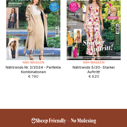
NÄH-MAGAZIN
NÄH-MAGAZIN
Nähtrends Nr. 3/2024 - Perfekte
Nähtrends 5/20- Starker
Kombinationen
Auftritt!
€
7.90
€
6.20
Sheep Friendly – No Mulesing