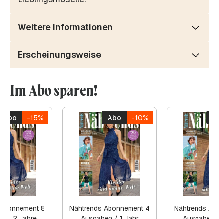
Weitere Informationen
Erscheinungsweise
Im Abo sparen!
Abo
-15%
Abo
-10%
A
 Abonnement 8
Nähtrends Abonnement 4
Nähtrends Ab
n / 2 Jahre
Ausgaben / 1 Jahr
Ausgaben /