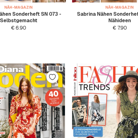
NÄH-MAGAZIN
NÄH-MAGAZIN
ähen Sonderheft SN 073 -
Sabrina Nähen Sonderhef
Selbstgemacht
Nähideen
€
6.90
€
7.90