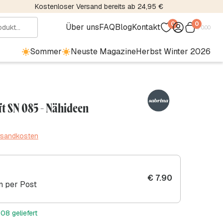
Kostenloser Versand bereits ab 24,95 €
0
0
Über uns
FAQ
Blog
Kontakt
€
0.00
Sommer
Neuste Magazine
Herbst Winter 2026
t SN 085 - Nähideen
ersandkosten
€
7.90
 per Post
08 geliefert