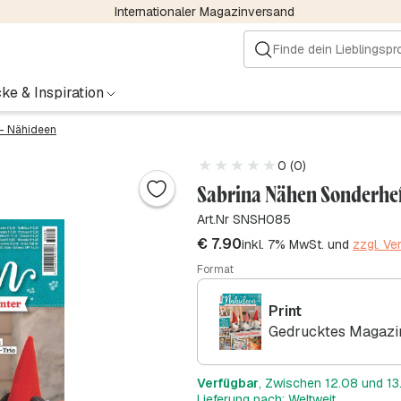
Internationaler Magazinversand
ke & Inspiration
– Nähideen
0 (0)
Sabrina Nähen Sonderhef
Art.Nr SNSH085
€
7.90
inkl. 7% MwSt. und
zzgl. V
Format
Print
Gedrucktes Magazin
Verfügbar
, Zwischen 12.08 und 13.
Lieferung nach: Weltweit