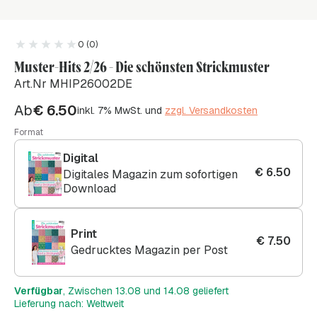
0 (0)
Muster-Hits 2/26 - Die schönsten Strickmuster
Art.Nr MHIP26002DE
Ab
€
6.50
inkl. 7% MwSt. und
zzgl. Versandkosten
Format
Digital
€
6.50
Digitales Magazin zum sofortigen
Download
Print
€
7.50
Gedrucktes Magazin per Post
Verfügbar
, Zwischen 13.08 und 14.08 geliefert
Lieferung nach: Weltweit