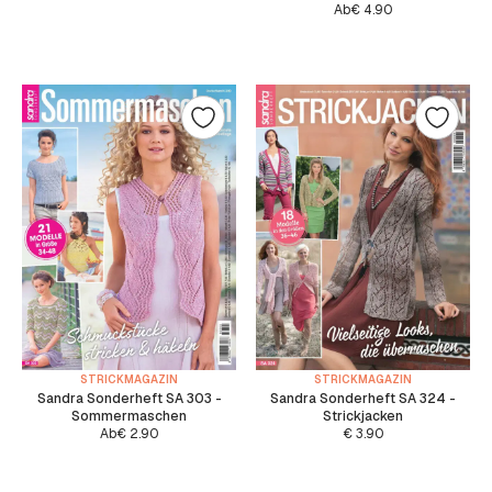
Ab
€
4.90
STRICKMAGAZIN
STRICKMAGAZIN
Sandra Sonderheft SA 303 -
Sandra Sonderheft SA 324 -
Sommermaschen
Strickjacken
Ab
€
2.90
€
3.90