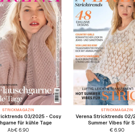
STRICKMAGAZIN
STRICKMAGAZIN
ricktrends 03/2025 - Cosy
Verena Stricktrends 02/
hgarne für kühle Tage
Summer Vibes für S
Ab
€
6.90
€
6.90