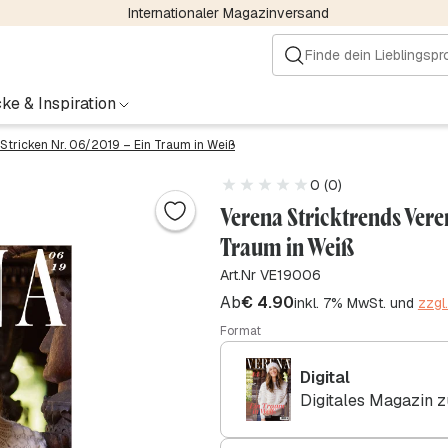
Internationaler Magazinversand
ke & Inspiration
Stricken Nr. 06/2019 – Ein Traum in Weiß
0 (0)
Verena Stricktrends Veren
Traum in Weiß
Art.Nr VE19006
Ab
€
4.90
inkl. 7% MwSt. und
zzgl
Format
Digital
Digitales Magazin 