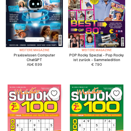
WEITERE MAGAZINE
WEITERE MAGAZINE
Praxiswissen Computer
POP Rocky Spezial - Pop Rocky
ChatGPT
ist zurück - Sammeledition
Ab
€
8.99
€
7.90