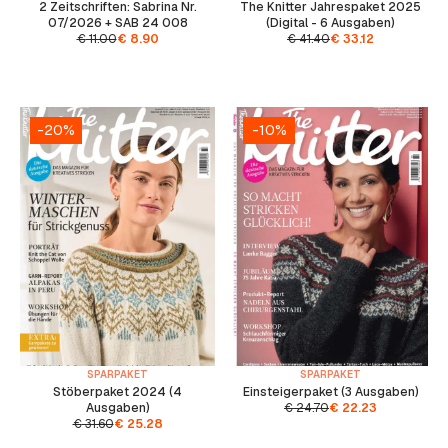
2 Zeitschriften: Sabrina Nr.
The Knitter Jahrespaket 2025
07/2026 + SAB 24 008
(Digital - 6 Ausgaben)
€
11.00
€
8.90
€
41.40
€
33.12
-20%
-10%
SPARPAKET
SPARPAKET
Stöberpaket 2024 (4
Einsteigerpaket (3 Ausgaben)
Ausgaben)
€
24.70
€
22.23
€
31.60
€
25.28