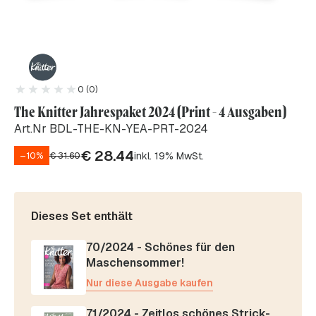
0 (0)
The Knitter Jahrespaket 2024 (Print - 4 Ausgaben)
Art.Nr BDL-THE-KN-YEA-PRT-2024
€
28.44
inkl. 19% MwSt.
–10%
€
31.60
Dieses Set enthält
70/2024 - Schönes für den
Maschensommer!
Nur diese Ausgabe kaufen
71/2024 - Zeitlos schönes Strick-