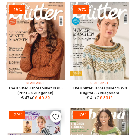
-15%
-20%
SPARPAKET
SPARPAKET
The Knitter Jahrespaket 2025
The Knitter Jahrespaket 2024
(Print - 6 Ausgaben)
(Digital - 6 Ausgaben)
€
47.40
€
40.29
€
41.40
€
33.12
-22%
-10%