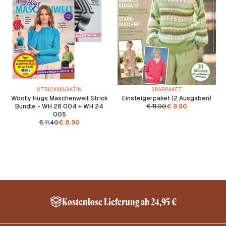
STRICKMAGAZIN
SPARPAKET
Woolly Hugs Maschenwelt Strick
Einsteigerpaket (2 Ausgaben)
Bundle - WH 26 004 + WH 24
€
11.00
€
9.90
005
€
11.40
€
8.90
Kostenlose Lieferung ab 24,95 €