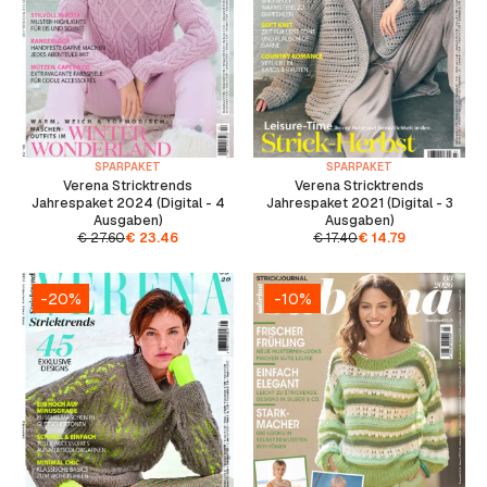
SPARPAKET
SPARPAKET
Verena Stricktrends
Verena Stricktrends
Jahrespaket 2024 (Digital - 4
Jahrespaket 2021 (Digital - 3
Ausgaben)
Ausgaben)
€
27.60
€
23.46
€
17.40
€
14.79
-20%
-10%