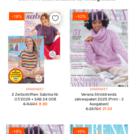
-19%
-10%
SPARPAKET
SPARPAKET
2 Zeitschriften: Sabrina Nr.
Verena Stricktrends
07/2026 + SAB 24 008
Jahrespaket 2025 (Print - 3
€
11.00
€
8.90
Ausgaben)
€
23.70
€
21.33
-15%
-15%