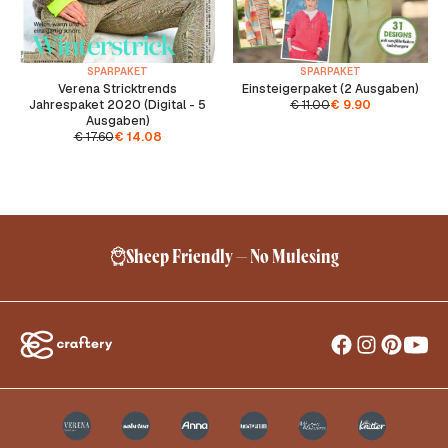
SPARPAKET
SPARPAKET
Verena Stricktrends
Einsteigerpaket (2 Ausgaben)
Jahrespaket 2020 (Digital - 5
€
11.00
€
9.90
Ausgaben)
€
17.60
€
14.08
Sheep Friendly – No Mulesing