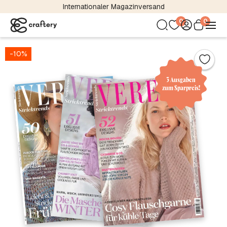
Internationaler Magazinversand
0
0
-10%
3 Ausgaben
zum Sparpreis!