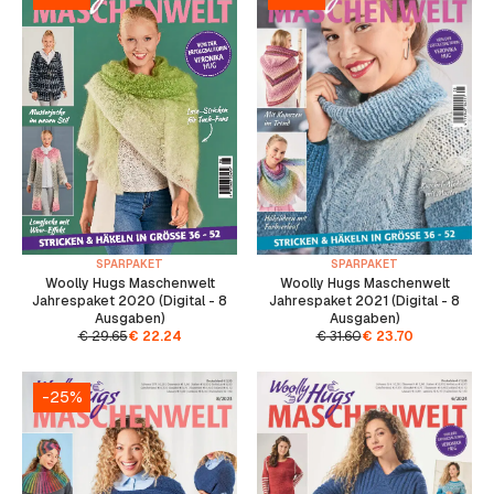
SPARPAKET
SPARPAKET
Woolly Hugs Maschenwelt
Woolly Hugs Maschenwelt
Jahrespaket 2020 (Digital - 8
Jahrespaket 2021 (Digital - 8
Ausgaben)
Ausgaben)
€
29.65
€
22.24
€
31.60
€
23.70
-25%