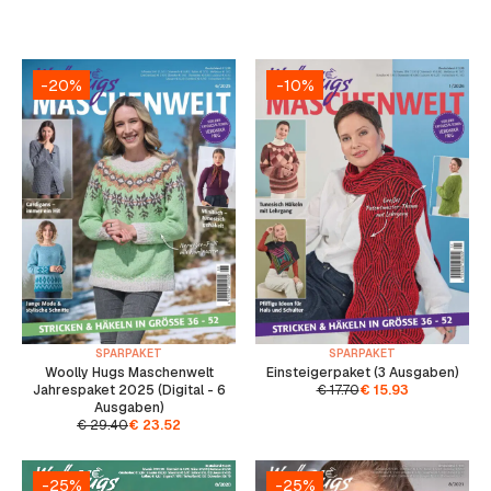
-20%
-10%
SPARPAKET
SPARPAKET
Woolly Hugs Maschenwelt
Einsteigerpaket (3 Ausgaben)
Jahrespaket 2025 (Digital - 6
€
17.70
€
15.93
Ausgaben)
€
29.40
€
23.52
-25%
-25%