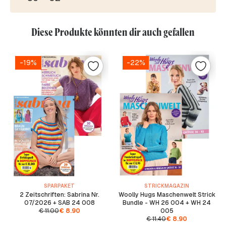
Diese Produkte könnten dir auch gefallen
-19%
-22%
SPARPAKET
STRICKMAGAZIN
2 Zeitschriften: Sabrina Nr.
Woolly Hugs Maschenwelt Strick
07/2026 + SAB 24 008
Bundle - WH 26 004 + WH 24
€
11.00
€
8.90
005
€
11.40
€
8.90