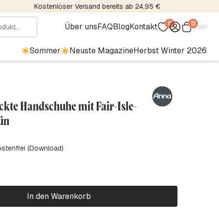
Kostenloser Versand bereits ab 24,95 €
0
0
Über uns
FAQ
Blog
Kontakt
€
0.00
Sommer
Neuste Magazine
Herbst Winter 2026
ckte Handschuhe mit Fair-Isle-
ün
ostenfrei (Download)
In den Warenkorb