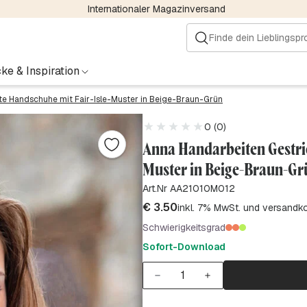
Internationaler Magazinversand
ke & Inspiration
te Handschuhe mit Fair-Isle-Muster in Beige-Braun-Grün
0 (0)
Anna Handarbeiten Gestri
Muster in Beige-Braun-Gr
Art.Nr AA21010M012
€
3.50
inkl. 7% MwSt. und versandk
Schwierigkeitsgrad
Sofort-Download