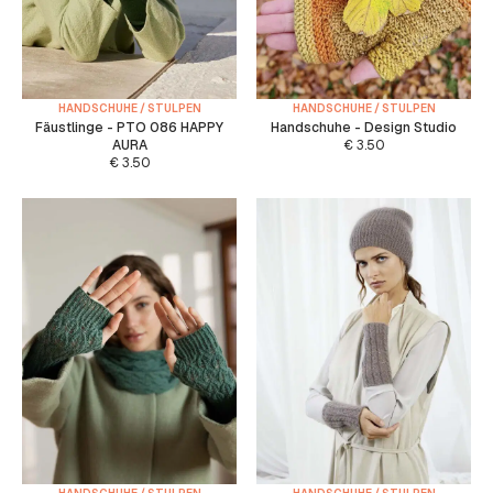
HANDSCHUHE / STULPEN
HANDSCHUHE / STULPEN
Fäustlinge - PTO 086 HAPPY
Handschuhe - Design Studio
AURA
€
3.50
€
3.50