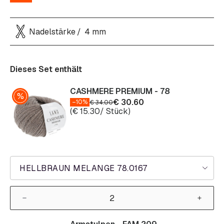
Nadelstärke
4 mm
Dieses Set enthält
CASHMERE PREMIUM - 78
€
30.60
–10%
€
34.00
(
€
15.30
/ Stück)
HELLBRAUN MELANGE 78.0167