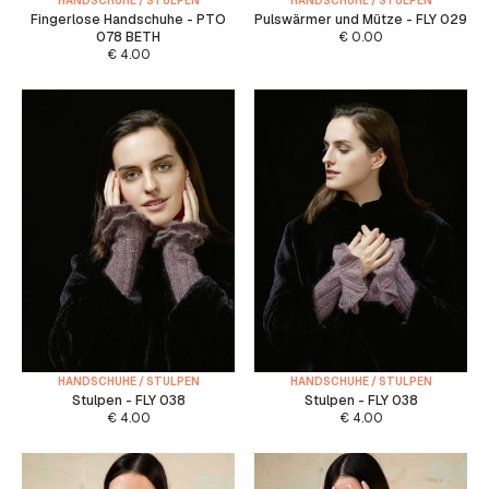
HANDSCHUHE / STULPEN
HANDSCHUHE / STULPEN
Fingerlose Handschuhe - PTO
Pulswärmer und Mütze - FLY 029
078 BETH
€
0.00
€
4.00
HANDSCHUHE / STULPEN
HANDSCHUHE / STULPEN
Stulpen - FLY 038
Stulpen - FLY 038
€
4.00
€
4.00