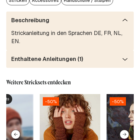
Stricken
Accessoires
Handschuhe / Stulpen
Beschreibung
Strickanleitung in den Sprachen DE, FR, NL,
EN.
Enthaltene Anleitungen (1)
Weitere Stricksets entdecken
ksets
-50%
-50%