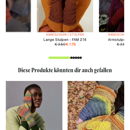
HANDSCHUHE / STULPEN
HANDSCHUHE 
Lange Stulpen - FAM 274
Armstulpen 
€
3.50
€
1.75
€
3.50
Diese Produkte könnten dir auch gefallen