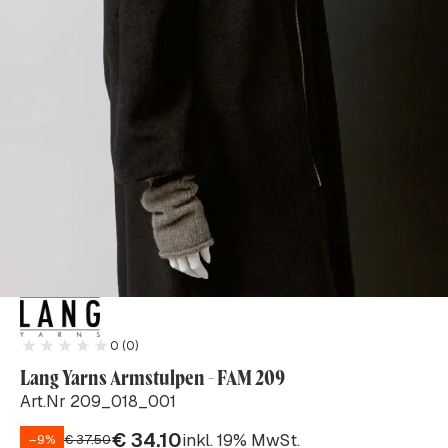
0 (0)
Lang Yarns Armstulpen - FAM 209
Art.Nr 209_018_001
€
34.10
inkl. 19% MwSt.
–9%
€
37.50